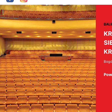
BAL
KR
SI
K
Bogd
Pow