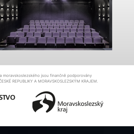
dla moravskoslezského jsou finančně podporovány
ČESKÉ REPUBLIKY A MORAVSKOSLEZSKÝM KRAJEM.