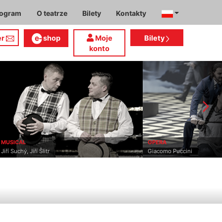
rogram
O teatrze
Bilety
Kontakty
er
shop
Moje
Bilety
konto
MUSICAL
OPERA
Jiří Suchý, Jiří Šlitr
Giacomo Puccini