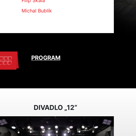
Filip Skála
Michal Bublík
PROGRAM
DIVADLO „12“