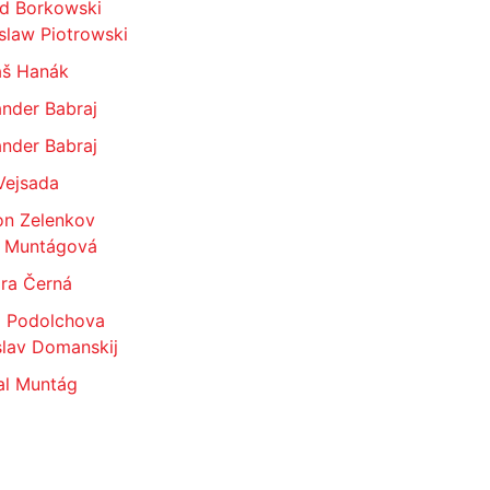
ld Borkowski
slaw Piotrowski
š Hanák
nder Babraj
nder Babraj
Vejsada
on Zelenkov
 Muntágová
ra Černá
a Podolchova
slav Domanskij
al Muntág