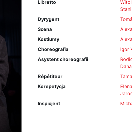
Libretto
Wito
Stani
Dyrygent
Tomá
Scena
Alexa
Kostiumy
Alexa
Choreografia
Igor 
Asystent choreografii
Rodi
Dana
Répétiteur
Tama
Korepetycja
Elen
Jaro
Inspicjent
Mich