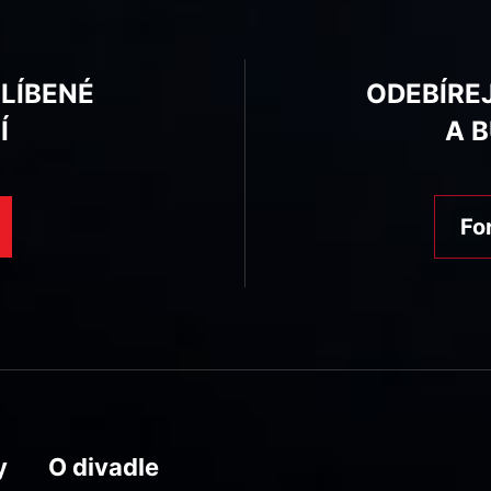
BLÍBENÉ
ODEBÍRE
Í
A 
Fo
y
O divadle