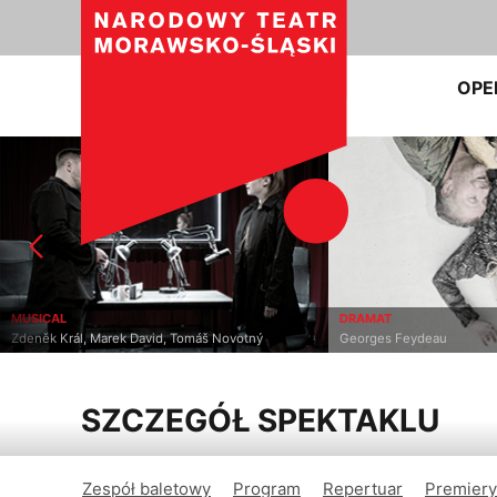
OPE
MUSICAL
DRAMAT
Zdeněk Král, Marek David, Tomáš Novotný
Georges Feydeau
SZCZEGÓŁ SPEKTAKLU
Zespół baletowy
Program
Repertuar
Premiery