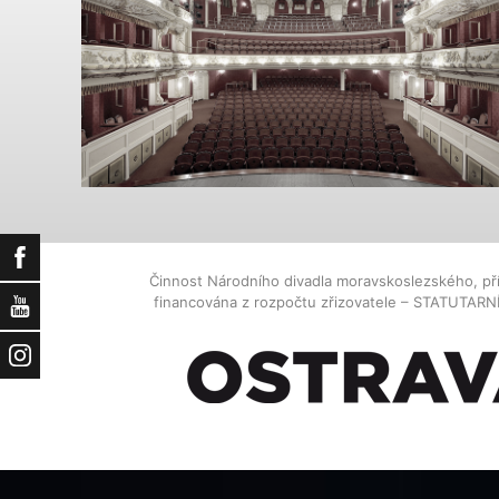
Facebook
Činnost Národního divadla moravskoslezského, př
financována z rozpočtu zřizovatele – STATUTAR
YouTube
Instagram