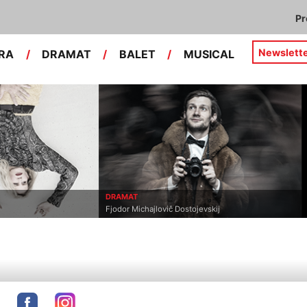
P
Newslett
RA
/
DRAMAT
/
BALET
/
MUSICAL
DRAMAT
Fjodor Michajlovič Dostojevskij