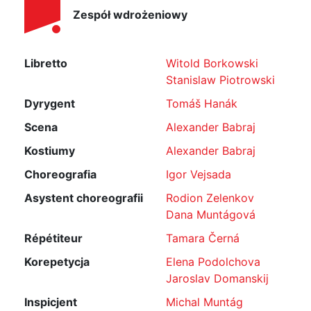
Zespół wdrożeniowy
Libretto
Witold Borkowski
Stanislaw Piotrowski
Dyrygent
Tomáš Hanák
Scena
Alexander Babraj
Kostiumy
Alexander Babraj
Choreografia
Igor Vejsada
Asystent choreografii
Rodion Zelenkov
Dana Muntágová
Répétiteur
Tamara Černá
Korepetycja
Elena Podolchova
Jaroslav Domanskij
Inspicjent
Michal Muntág