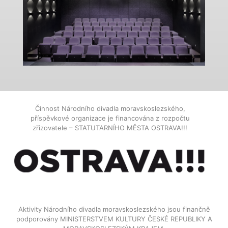
Činnost Národního divadla moravskoslezského,
příspěvkové organizace je financována z rozpočtu
zřizovatele – STATUTARNÍHO MĚSTA OSTRAVA!!!
Aktivity Národního divadla moravskoslezského jsou finančně
podporovány MINISTERSTVEM KULTURY ČESKÉ REPUBLIKY A