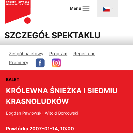
Menu
SZCZEGÓŁ SPEKTAKLU
Zespół baletowy
Program
Repertuar
Premiery
BALET
KRÓLEWNA ŚNIEŻKA I SIEDMIU
KRASNOLUDKÓW
Bogdan Pawlowski, Witold Borkowski
Powtórka 2007-01-14, 10:00