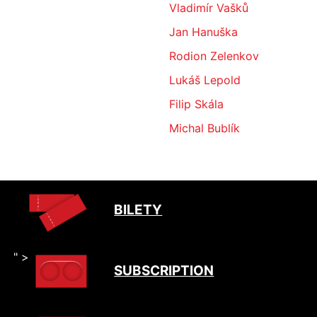
Vladimír Vašků
Jan Hanuška
Rodion Zelenkov
Lukáš Lepold
Filip Skála
Michal Bublík
BILETY
" >
SUBSCRIPTION