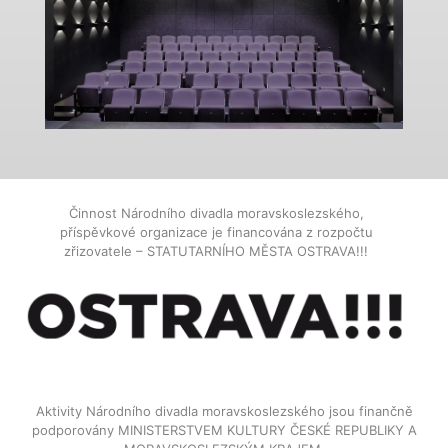
Činnost Národního divadla moravskoslezského,
příspěvkové organizace je financována z rozpočtu
zřizovatele – STATUTARNÍHO MĚSTA OSTRAVA!!!
Aktivity Národního divadla moravskoslezského jsou finančně
podporovány MINISTERSTVEM KULTURY ČESKÉ REPUBLIKY A