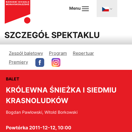
Menu
SZCZEGÓŁ SPEKTAKLU
Zespół baletowy
Program
Repertuar
Premiery
BALET
KRÓLEWNA ŚNIEŻKA I SIEDMIU
KRASNOLUDKÓW
Bogdan Pawlowski, Witold Borkowski
Powtórka 2011-12-12, 10:00