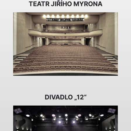
TEATR JIŘÍHO MYRONA
DIVADLO „12“