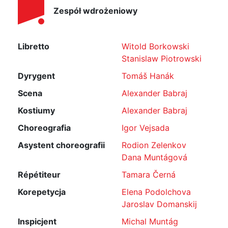
Zespół wdrożeniowy
Libretto
Witold Borkowski
Stanislaw Piotrowski
Dyrygent
Tomáš Hanák
Scena
Alexander Babraj
Kostiumy
Alexander Babraj
Choreografia
Igor Vejsada
Asystent choreografii
Rodion Zelenkov
Dana Muntágová
Répétiteur
Tamara Černá
Korepetycja
Elena Podolchova
Jaroslav Domanskij
Inspicjent
Michal Muntág