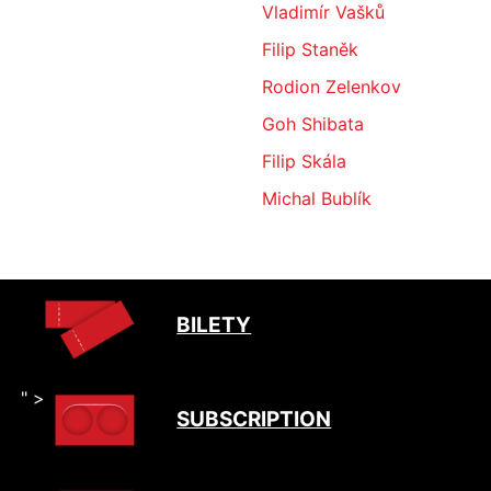
Vladimír Vašků
Filip Staněk
Rodion Zelenkov
Goh Shibata
Filip Skála
Michal Bublík
BILETY
" >
SUBSCRIPTION