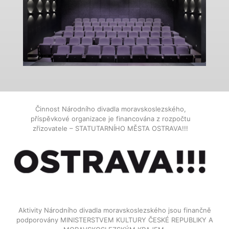
Činnost Národního divadla moravskoslezského,
příspěvkové organizace je financována z rozpočtu
zřizovatele – STATUTARNÍHO MĚSTA OSTRAVA!!!
Aktivity Národního divadla moravskoslezského jsou finančně
podporovány MINISTERSTVEM KULTURY ČESKÉ REPUBLIKY A