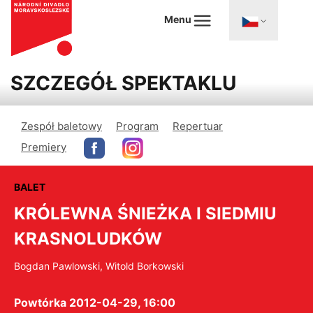
Menu
SZCZEGÓŁ SPEKTAKLU
Zespół baletowy
Program
Repertuar
Premiery
BALET
KRÓLEWNA ŚNIEŻKA I SIEDMIU
KRASNOLUDKÓW
Bogdan Pawlowski, Witold Borkowski
Powtórka 2012-04-29, 16:00