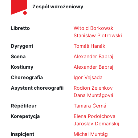
Zespół wdrożeniowy
Libretto
Witold Borkowski
Stanislaw Piotrowski
Dyrygent
Tomáš Hanák
Scena
Alexander Babraj
Kostiumy
Alexander Babraj
Choreografia
Igor Vejsada
Asystent choreografii
Rodion Zelenkov
Dana Muntágová
Répétiteur
Tamara Černá
Korepetycja
Elena Podolchova
Jaroslav Domanskij
Inspicjent
Michal Muntág