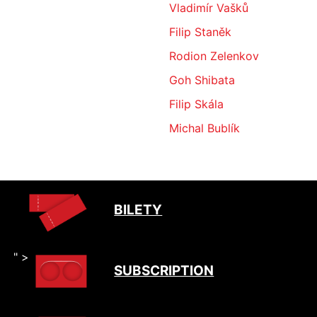
Vladimír Vašků
Filip Staněk
Rodion Zelenkov
Goh Shibata
Filip Skála
Michal Bublík
BILETY
" >
SUBSCRIPTION