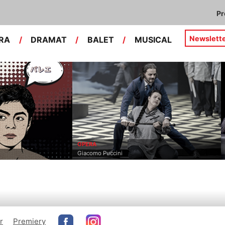
P
Newslett
RA
/
DRAMAT
/
BALET
/
MUSICAL
BALET
Edvard Hagerup Grieg, Jeroen Verbruggen
r
Premiery