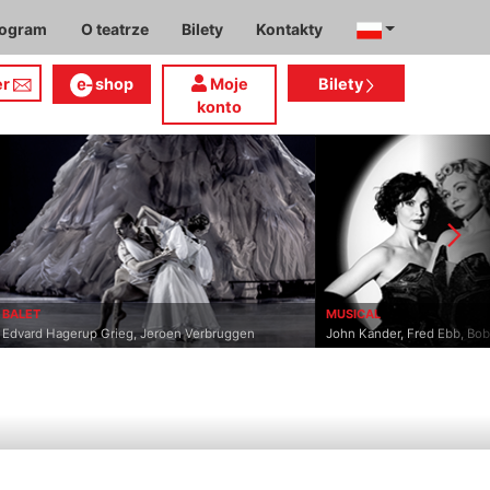
rogram
O teatrze
Bilety
Kontakty
er
shop
Moje
Bilety
konto
MUSICAL
MUSICAL
John Kander, Fred Ebb, Bob Fosse
Michael Kunze, Sylvester L