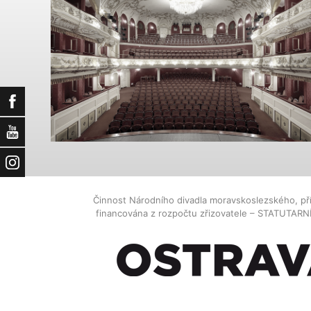
Facebook
YouTube
Instagram
Činnost Národního divadla moravskoslezského, př
financována z rozpočtu zřizovatele – STATUTAR