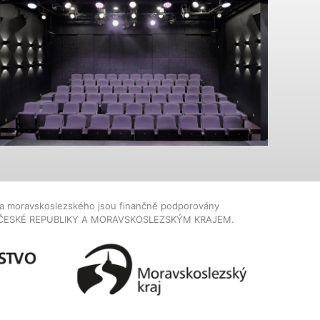
dla moravskoslezského jsou finančně podporovány
ČESKÉ REPUBLIKY A MORAVSKOSLEZSKÝM KRAJEM.