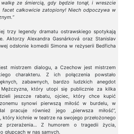
walkę ze śmiercią, gdy będzie tonął, i wreszcie
ł - facet całkowicie zatopiony! Niech odpoczywa w
znym.“
iej trzy legendy dramatu ostrawskiego spotykają
e. Aktorzy Alexandra Gasnárková oraz Stanislav
wej odsłonie komedii Simona w reżyserii Bedřicha
jest mistrzem dialogu, a Czechow jest mistrzem
kiego charakteru. Z ich połączenia powstało
ięknych, zabawnych, bardzo ludzkich anegdot
. Mężczyzna, który utopi się publicznie za kilka
zieli jeszcze rabatu, ojciec, który chce kupić
czonemu synowi pierwszą miłość w burdelu, w
al pracuje również jego „pierwsza miłość”,
, który kichnie w teatrze na swojego przełożonego
 z przerażenia... Z humorem o tragedii życia,
e o głupcach w nas samych.