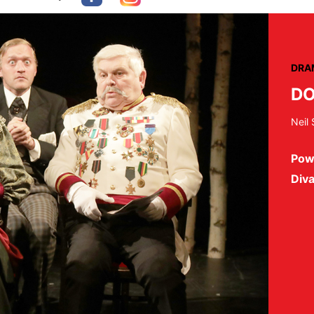
DRA
DO
Neil
Pow
Diva