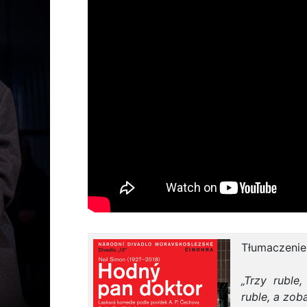
Tłumaczeni
„Trzy ruble
ruble, a zo