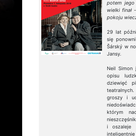
potem jego 
wielki fina
pokoju wiec
29 lat późn
się ponowni
Šárský w no
Jansy.
Neil Simon 
opisu ludz
dziewięć p
teatralnych
groszy i ud
niedoświad
którym nad
nieszczęśnik
i oszaleje
inteligentni