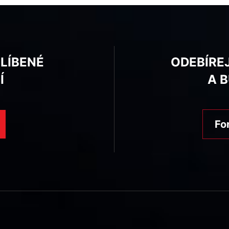
BLÍBENÉ
ODEBÍRE
Í
A 
Fo