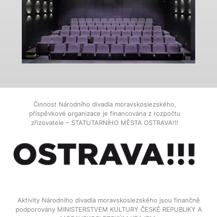
Činnost Národního divadla moravskoslezského,
příspěvkové organizace je financována z rozpočtu
zřizovatele – STATUTARNÍHO MĚSTA OSTRAVA!!!
Aktivity Národního divadla moravskoslezského jsou finančně
podporovány MINISTERSTVEM KULTURY ČESKÉ REPUBLIKY A