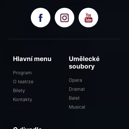
Hlavní menu
Umělecké
soubory
Program
Opera
O teatrze
Dramat
Bilety
Balet
Kontakty
Musical