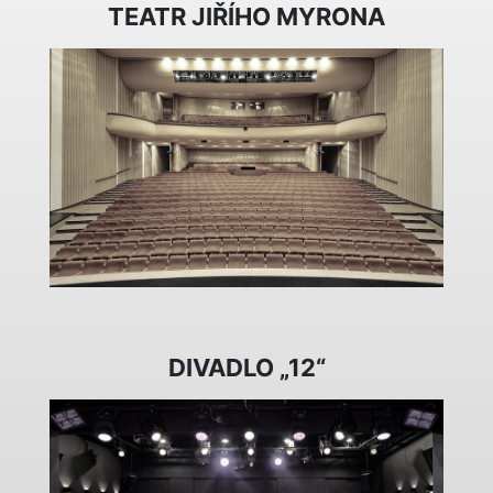
TEATR JIŘÍHO MYRONA
DIVADLO „12“