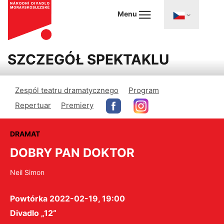
Menu
SZCZEGÓŁ SPEKTAKLU
Zespól teatru dramatycznego
Program
Repertuar
Premiery
DRAMAT
DOBRY PAN DOKTOR
Neil Simon
Powtórka 2022-02-19, 19:00
Divadlo „12“