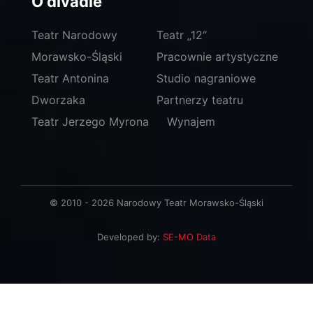
O divadle
Teatr Narodowy
Teatr „12“
Morawsko-Śląski
Pracownie artystyczne
Teatr Antonina
Studio nagraniowe
Dworzaka
Partnerzy teatru
Teatr Jerzego Myrona
Wynajem
© 2010 - 2026 Narodowy Teatr Morawsko-Śląski
Developed by:
SE-MO Data