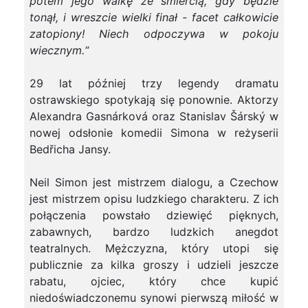
potem jego walkę ze śmiercią, gdy będzie
tonął, i wreszcie wielki finał - facet całkowicie
zatopiony! Niech odpoczywa w pokoju
wiecznym.“
29 lat później trzy legendy dramatu
ostrawskiego spotykają się ponownie. Aktorzy
Alexandra Gasnárková oraz Stanislav Šárský w
nowej odsłonie komedii Simona w reżyserii
Bedřicha Jansy.
Neil Simon jest mistrzem dialogu, a Czechow
jest mistrzem opisu ludzkiego charakteru. Z ich
połączenia powstało dziewięć pięknych,
zabawnych, bardzo ludzkich anegdot
teatralnych. Mężczyzna, który utopi się
publicznie za kilka groszy i udzieli jeszcze
rabatu, ojciec, który chce kupić
niedoświadczonemu synowi pierwszą miłość w