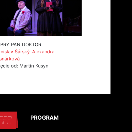
BRY PAN DOKTOR
anislav Šárský
,
Alexandra
snárková
jęcie od: Martin Kusyn
PROGRAM