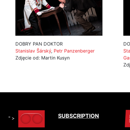
DOBRY PAN DOKTOR
DO
Stanislav Šárský
,
Petr Panzenberger
St
Zdjęcie od: Martin Kusyn
Ga
Zd
SUBSCRIPTION
" >