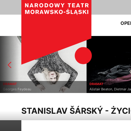
OPE
DRAMAT
DRAMAT
Georges Feydeau
Alistair Beaton, Dietmar J
STANISLAV ŠÁRSKÝ - ŻYC