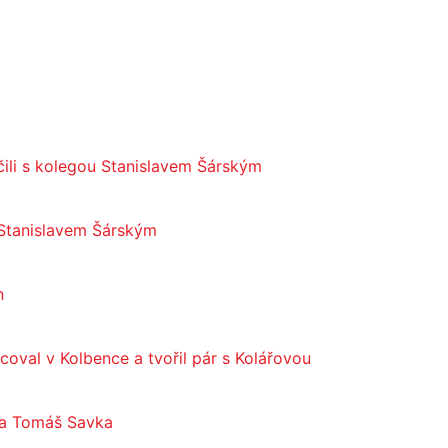
čili s kolegou Stanislavem Šárským
 Stanislavem Šárským
n
acoval v Kolbence a tvořil pár s Kolářovou
 a Tomáš Savka