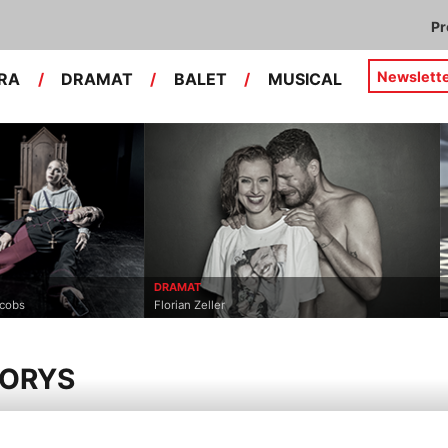
P
Newslett
RA
/
DRAMAT
/
BALET
/
MUSICAL
DRAMAT
acobs
Florian Zeller
IORYS