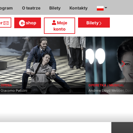
rogram
O teatrze
Bilety
Kontakty
er
shop
Moje
Bilety
konto
OPERA
OPERETKA / MUSICAL
Giacomo Puccini
Andrew Lloyd Webber, Don 