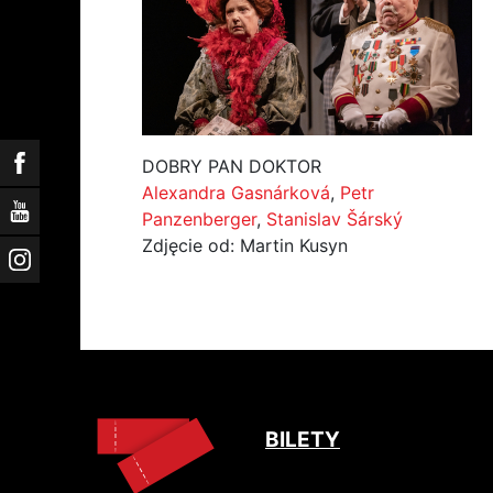
Facebook
DOBRY PAN DOKTOR
Alexandra Gasnárková
,
Petr
YouTube
Panzenberger
,
Stanislav Šárský
Zdjęcie od: Martin Kusyn
Instagram
BILETY