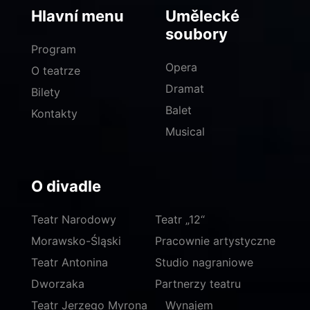
Hlavní menu
Umělecké
soubory
Program
Opera
O teatrze
Dramat
Bilety
Balet
Kontakty
Musical
O divadle
Teatr Narodowy
Teatr „12“
Morawsko-Śląski
Pracownie artystyczne
Teatr Antonina
Studio nagraniowe
Dworzaka
Partnerzy teatru
Teatr Jerzego Myrona
Wynajem