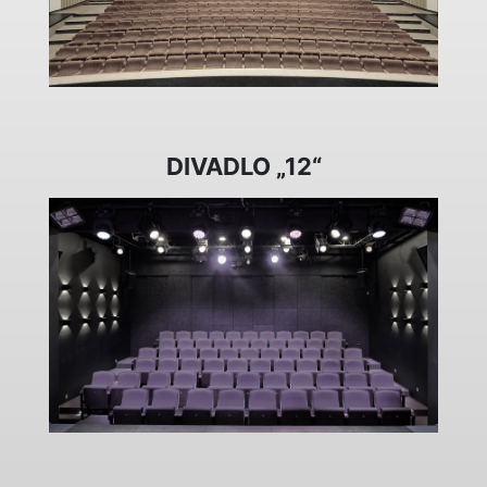
DIVADLO „12“