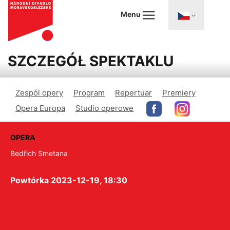
Menu
SZCZEGÓŁ SPEKTAKLU
Zespól opery
Program
Repertuar
Premiery
Opera Europa
Studio operowe
OPERA
Bedřich Smetana
Powtórka 2023-12-19, 18:30