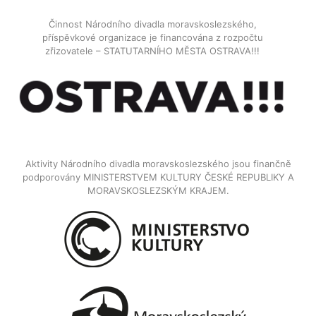
Činnost Národního divadla moravskoslezského,
příspěvkové organizace je financována z rozpočtu
zřizovatele – STATUTARNÍHO MĚSTA OSTRAVA!!!
Aktivity Národního divadla moravskoslezského jsou finančně
podporovány MINISTERSTVEM KULTURY ČESKÉ REPUBLIKY A
MORAVSKOSLEZSKÝM KRAJEM.