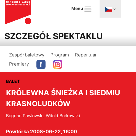
Menu
SZCZEGÓŁ SPEKTAKLU
Zespół baletowy
Program
Repertuar
Premiery
BALET
KRÓLEWNA ŚNIEŻKA I SIEDMIU
KRASNOLUDKÓW
Bogdan Pawlowski, Witold Borkowski
Powtórka 2008-06-22, 16:00