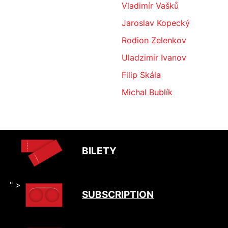
Vladimír Vašků
Jaroslav Kopecký
Rodion Zelenkov
Uladzimir Ivanov
Filip Skála
Michal Bublík
BILETY
" >
SUBSCRIPTION