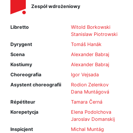
Zespół wdrożeniowy
Libretto
Witold Borkowski
Stanislaw Piotrowski
Dyrygent
Tomáš Hanák
Scena
Alexander Babraj
Kostiumy
Alexander Babraj
Choreografia
Igor Vejsada
Asystent choreografii
Rodion Zelenkov
Dana Muntágová
Répétiteur
Tamara Černá
Korepetycja
Elena Podolchova
Jaroslav Domanskij
Inspicjent
Michal Muntág