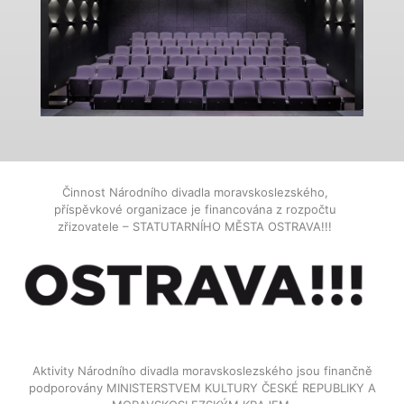
Činnost Národního divadla moravskoslezského,
příspěvkové organizace je financována z rozpočtu
zřizovatele – STATUTARNÍHO MĚSTA OSTRAVA!!!
Aktivity Národního divadla moravskoslezského jsou finančně
podporovány MINISTERSTVEM KULTURY ČESKÉ REPUBLIKY A