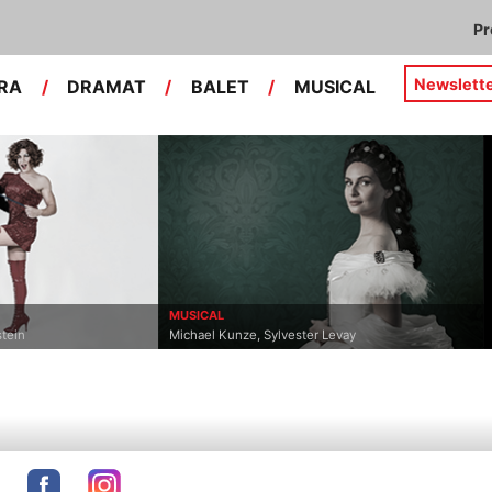
P
Newslett
RA
/
DRAMAT
/
BALET
/
MUSICAL
MUSICAL
stein
Michael Kunze, Sylvester Levay