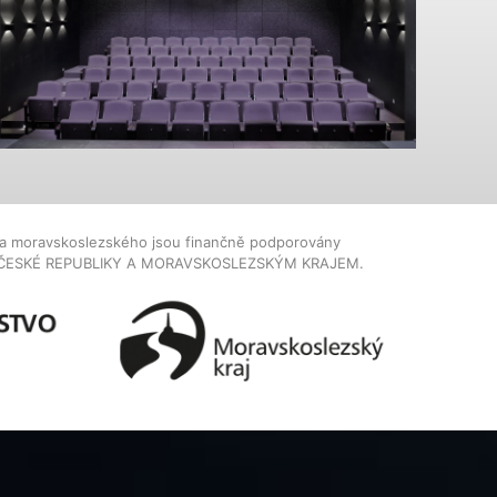
dla moravskoslezského jsou finančně podporovány
ČESKÉ REPUBLIKY A MORAVSKOSLEZSKÝM KRAJEM.