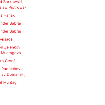
ld Borkowski
slaw Piotrowski
š Hanák
nder Babraj
nder Babraj
Vejsada
on Zelenkov
 Muntágová
ra Černá
a Podolchova
slav Domanskij
al Muntág