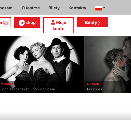
rogram
O teatrze
Bilety
Kontakty
er
shop
Moje
Bilety
konto
MUSICAL
DRAMAT
John Kander, Fred Ebb, Bob Fosse
Eurípidés