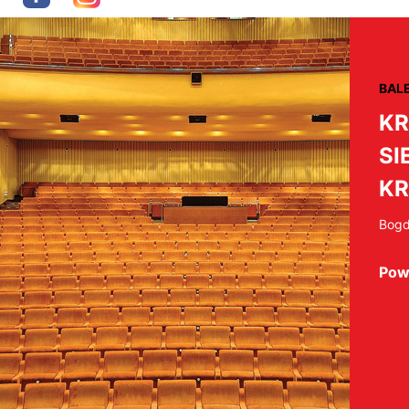
BAL
KR
SI
K
Bogd
Pow