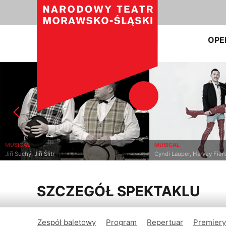
OPE
MUSICAL
MUSICAL
Jiří Suchý, Jiří Šlitr
Cyndi Lauper, Harvey Fier
SZCZEGÓŁ SPEKTAKLU
Zespół baletowy
Program
Repertuar
Premiery