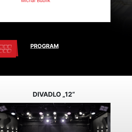
Michal Bublík
PROGRAM
DIVADLO „12“