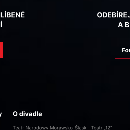
BLÍBENÉ
ODEBÍRE
Í
A 
Fo
y
O divadle
Teatr Narodowy Morawsko-Śląski
Teatr „12“