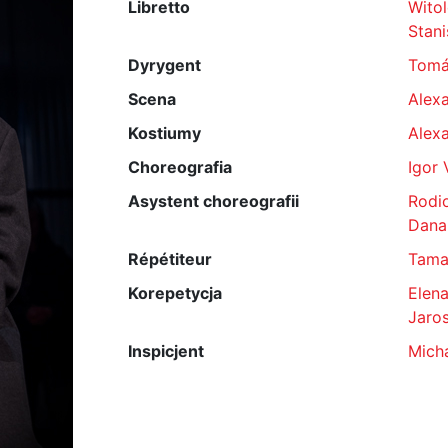
Libretto
Wito
Stani
Dyrygent
Tomá
Scena
Alexa
Kostiumy
Alexa
Choreografia
Igor 
Asystent choreografii
Rodi
Dana
Répétiteur
Tama
Korepetycja
Elen
Jaro
Inspicjent
Mich