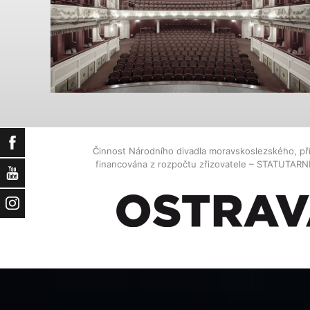
Facebook
Činnost Národního divadla moravskoslezského, př
financována z rozpočtu zřizovatele – STATUTAR
YouTube
Instagram