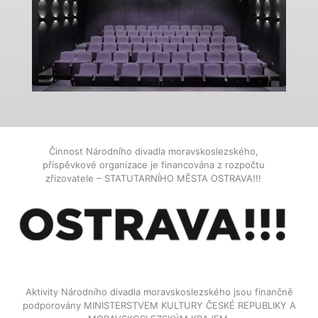
Činnost Národního divadla moravskoslezského,
příspěvkové organizace je financována z rozpočtu
zřizovatele – STATUTARNÍHO MĚSTA OSTRAVA!!!
Aktivity Národního divadla moravskoslezského jsou finančně
podporovány MINISTERSTVEM KULTURY ČESKÉ REPUBLIKY A