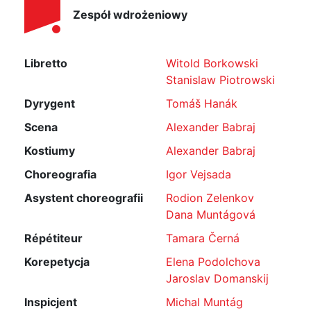
Zespół wdrożeniowy
Libretto
Witold Borkowski
Stanislaw Piotrowski
Dyrygent
Tomáš Hanák
Scena
Alexander Babraj
Kostiumy
Alexander Babraj
Choreografia
Igor Vejsada
Asystent choreografii
Rodion Zelenkov
Dana Muntágová
Répétiteur
Tamara Černá
Korepetycja
Elena Podolchova
Jaroslav Domanskij
Inspicjent
Michal Muntág