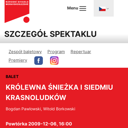
Menu
SZCZEGÓŁ SPEKTAKLU
Zespół baletowy
Program
Repertuar
Premiery
BALET
KRÓLEWNA ŚNIEŻKA I SIEDMIU
KRASNOLUDKÓW
Bogdan Pawlowski, Witold Borkowski
Powtórka 2009-12-06, 16:00