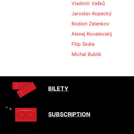
Vladimír Vašků
Jaroslav Kopecký
Rodion Zelenkov
Alexej Kovalevskij
Filip Skála
Michal Bublík
BILETY
" >
SUBSCRIPTION