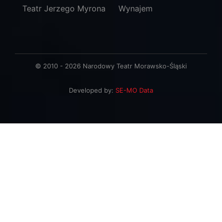
Teatr Jerzego Myrona
Wynajem
© 2010 - 2026 Narodowy Teatr Morawsko-Śląski
Developed by:
SE-MO Data