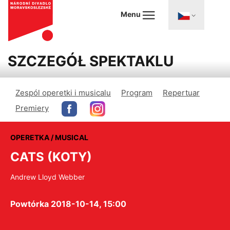
Menu
SZCZEGÓŁ SPEKTAKLU
Zespól operetki i musicalu
Program
Repertuar
Premiery
OPERETKA / MUSICAL
CATS (KOTY)
Andrew Lloyd Webber
Powtórka 2018-10-14, 15:00