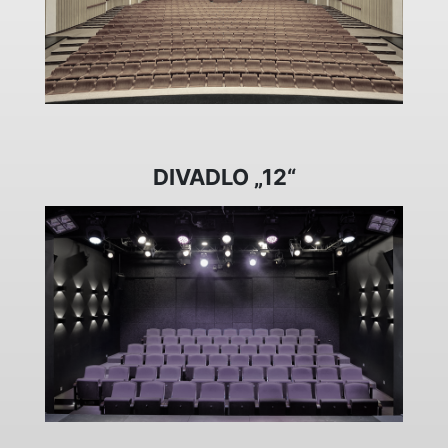
DIVADLO „12“