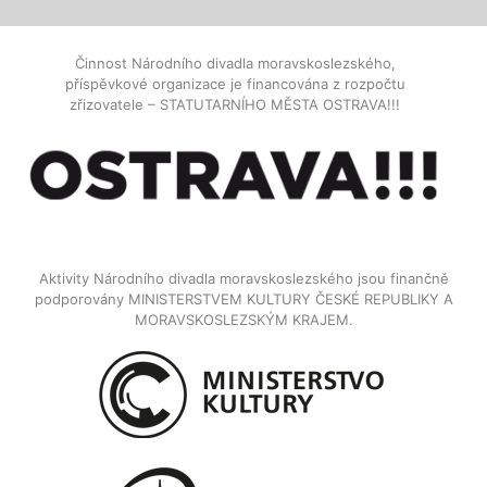
Činnost Národního divadla moravskoslezského,
příspěvkové organizace je financována z rozpočtu
zřizovatele – STATUTARNÍHO MĚSTA OSTRAVA!!!
Aktivity Národního divadla moravskoslezského jsou finančně
podporovány MINISTERSTVEM KULTURY ČESKÉ REPUBLIKY A
MORAVSKOSLEZSKÝM KRAJEM.