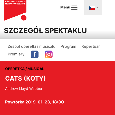
Menu
SZCZEGÓŁ SPEKTAKLU
Zespól operetki i musicalu
Program
Repertuar
Premiery
OPERETKA / MUSICAL
CATS (KOTY)
Andrew Lloyd Webber
Powtórka 2019-01-23, 18:30