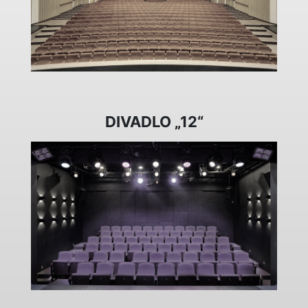
DIVADLO „12“