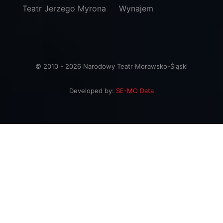
Teatr Jerzego Myrona
Wynajem
© 2010 - 2026 Narodowy Teatr Morawsko-Śląski
Developed by:
SE-MO Data