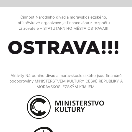
Činnost Národního divadla moravskoslezského,
příspěvkové organizace je financována z rozpočtu
zřizovatele – STATUTARNÍHO MĚSTA OSTRAVA!!!
Aktivity Národního divadla moravskoslezského jsou finančně
podporovány MINISTERSTVEM KULTURY ČESKÉ REPUBLIKY A
MORAVSKOSLEZSKÝM KRAJEM.