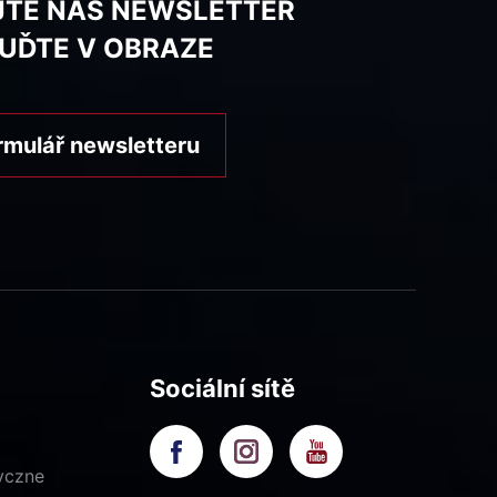
JTE NÁŠ NEWSLETTER
BUĎTE V OBRAZE
rmulář newsletteru
Sociální sítě
yczne