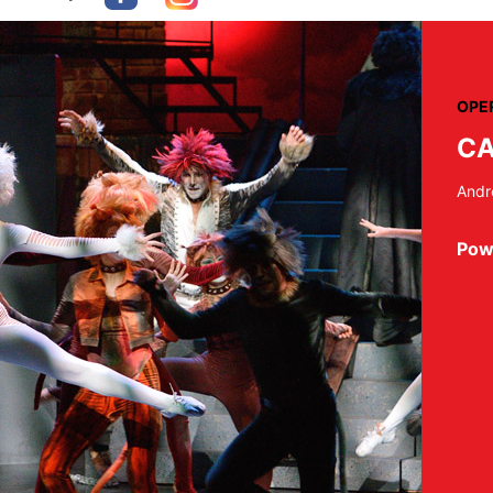
OPE
CA
Andr
Pow