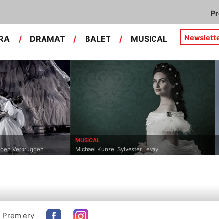
P
Newslett
RA
/
DRAMAT
/
BALET
/
MUSICAL
MUSICAL
eroen Verbruggen
Michael Kunze, Sylvester Levay
Premiery