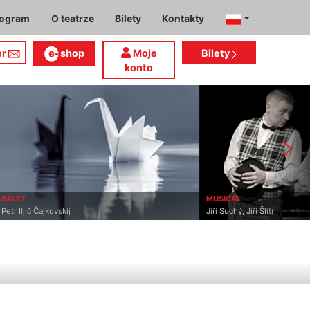
rogram
O teatrze
Bilety
Kontakty
er
shop
Moje
Bilety
konto
BALET
MUSICAL
Petr Iljič Čajkovskij
Jiří Suchý, Jiří Šlitr