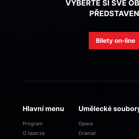
VYBERTE SI SVÉ O
PŘEDSTAVEN
Bilety on-line
Hlavní menu
Umělecké soubor
Program
Opera
O teatrze
Dramat