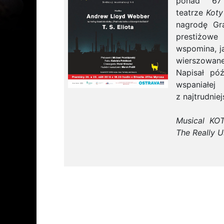
ponad 67
teatrze
Koty
nagrodę Gr
prestiżow
wspomina, j
wierszowan
Napisał pó
wspaniałe
z najtrudniej
Musical KOT
The Really U