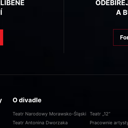
BLÍBENÉ
ODEBÍRE
Í
A 
Fo
y
O divadle
Teatr Narodowy Morawsko-Śląski
Teatr „12“
Teatr Antonina Dworzaka
Pracownie artyst