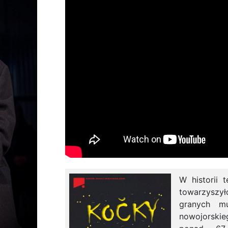
W historii 
towarzyszył
granych mu
nowojorskie