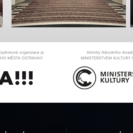
íspěvkové organizace je
Aktivity Národního diva
NÍHO MĚSTA OSTRAVA!!!
MINISTERSTVEM KULTURY 