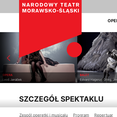
OPE
OPERA
BALET
Leoš Janáček
Edvard Hagerup Grieg, J
SZCZEGÓŁ SPEKTAKLU
Zespól operetki i musicalu
Program
Repertuar