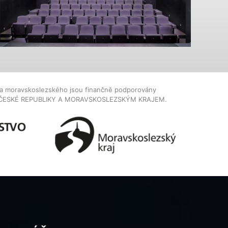
dla moravskoslezského jsou finančně podporovány
ČESKÉ REPUBLIKY A MORAVSKOSLEZSKÝM KRAJEM.