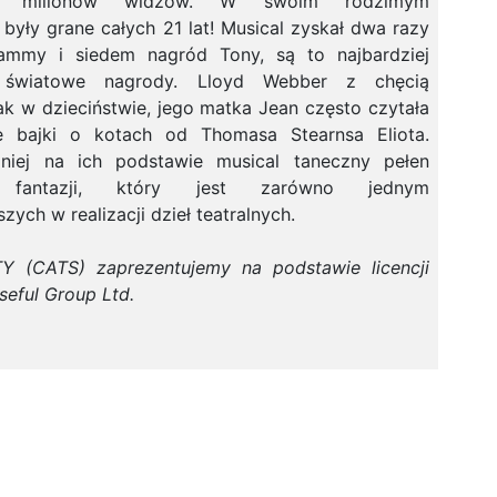
 milionów widzów. W swoim rodzimym
były grane całych 21 lat! Musical zyskał dwa razy
ammy i siedem nagród Tony, są to najbardziej
e światowe nagrody. Lloyd Webber z chęcią
ak w dzieciństwie, jego matka Jean często czytała
e bajki o kotach od Thomasa Stearnsa Eliota.
źniej na ich podstawie musical taneczny pełen
j fantazji, który jest zarówno jednym
szych w realizacji dzieł teatralnych.
Y (CATS) zaprezentujemy na podstawie licencji
seful Group Ltd.