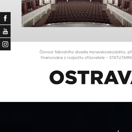
Facebook
YouTube
Instagram
Činnost Národního divadla moravskoslezského, př
financována z rozpočtu zřizovatele – STATUTAR