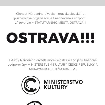
Činnost Národního divadla moravskoslezského,
příspěvkové organizace je financována z rozpočtu
zřizovatele – STATUTARNÍHO MĚSTA OSTRAVA!!!
Aktivity Národního divadla moravskoslezského jsou finančně
podporovány MINISTERSTVEM KULTURY ČESKÉ REPUBLIKY A
MORAVSKOSLEZSKÝM KRAJEM.