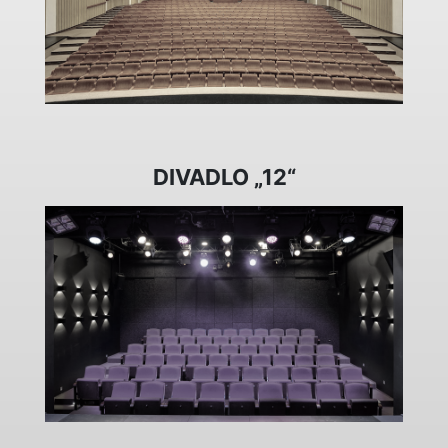
DIVADLO „12“