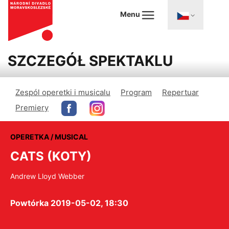
Menu
SZCZEGÓŁ SPEKTAKLU
Zespól operetki i musicalu
Program
Repertuar
Premiery
OPERETKA / MUSICAL
CATS (KOTY)
Andrew Lloyd Webber
Powtórka 2019-05-02, 18:30