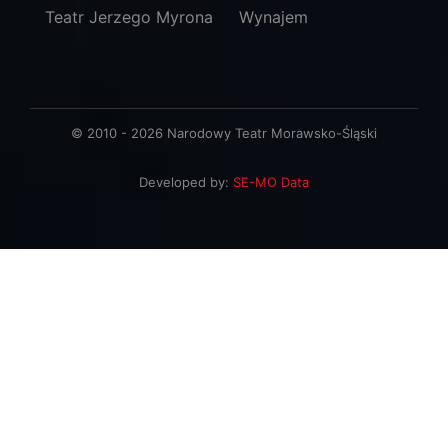
Teatr Jerzego Myrona
Wynajem
© 2010 - 2026 Narodowy Teatr Morawsko-Śląski
Developed by:
SE-MO Data