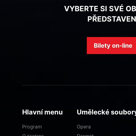
VYBERTE SI SVÉ O
PŘEDSTAVEN
Bilety on-line
Hlavní menu
Umělecké soubor
Program
Opera
O teatrze
Dramat