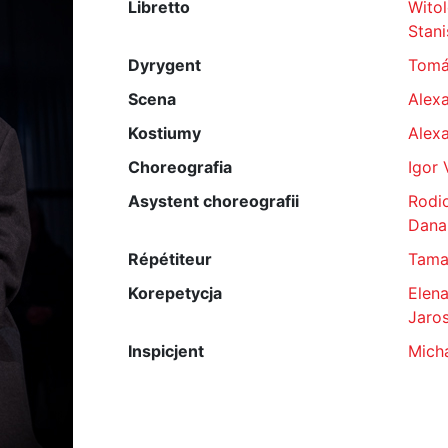
Libretto
Wito
Stani
Dyrygent
Tomá
Scena
Alexa
Kostiumy
Alexa
Choreografia
Igor 
Asystent choreografii
Rodi
Dana
Répétiteur
Tama
Korepetycja
Elen
Jaro
Inspicjent
Mich