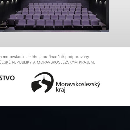
dla moravskoslezského jsou finančně podporovány
ČESKÉ REPUBLIKY A MORAVSKOSLEZSKÝM KRAJEM.