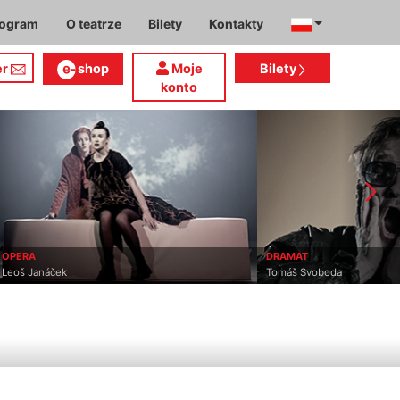
rogram
O teatrze
Bilety
Kontakty
er
shop
Moje
Bilety
konto
OP
JE
DRAMAT
Tomáš Svoboda
Ti