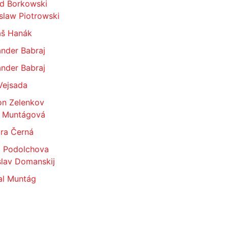
ld Borkowski
slaw Piotrowski
š Hanák
nder Babraj
nder Babraj
Vejsada
on Zelenkov
 Muntágová
ra Černá
a Podolchova
slav Domanskij
al Muntág