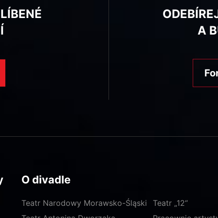
BLÍBENÉ
ODEBÍRE
Í
A 
Fo
y
O divadle
Teatr Narodowy Morawsko-Śląski
Teatr „12“
Teatr Antonina Dworzaka
Pracownie artyst