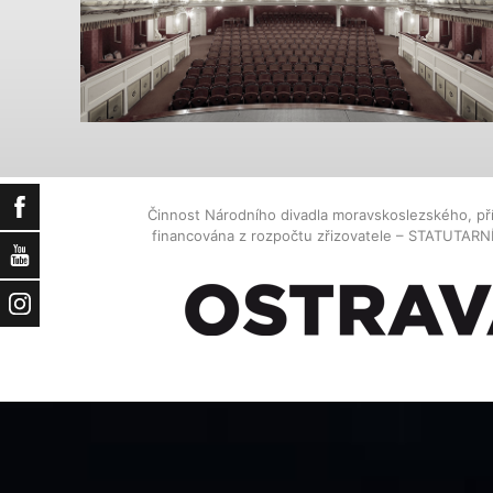
Facebook
Činnost Národního divadla moravskoslezského, př
financována z rozpočtu zřizovatele – STATUTAR
YouTube
Instagram