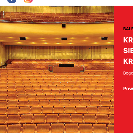
BAL
KR
SI
K
Bogd
Pow