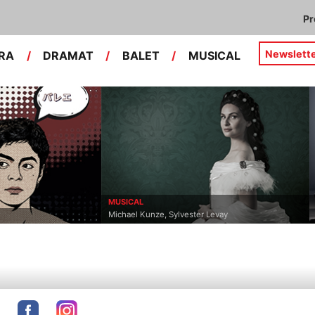
P
Newslett
RA
/
DRAMAT
/
BALET
/
MUSICAL
USICAL
OPERA
ichael Kunze, Sylvester Levay
Leoš Janáček