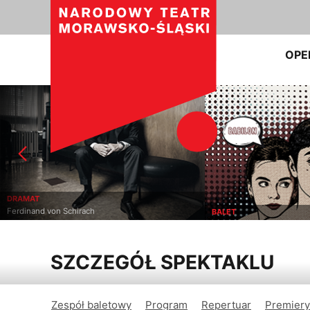
OPE
M
M
BALET
SZCZEGÓŁ SPEKTAKLU
Zespół baletowy
Program
Repertuar
Premiery