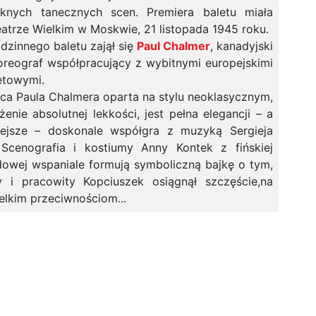
ęknych tanecznych scen. Premiera baletu miała
atrze Wielkim w Moskwie, 21 listopada 1945 roku.
odzinnego baletu zajął się
Paul Chalmer
, kanadyjski
horeograf współpracujący z wybitnymi europejskimi
etowymi.
ńca Paula Chalmera oparta na stylu neoklasycznym,
enie absolutnej lekkości, jest pełna elegancji – a
iejsze – doskonale współgra z muzyką Sergieja
 Scenografia i kostiumy Anny Kontek z fińskiej
owej wspaniale formują symboliczną bajkę o tym,
 i pracowity Kopciuszek osiągnął szczęście,na
elkim przeciwnościom...