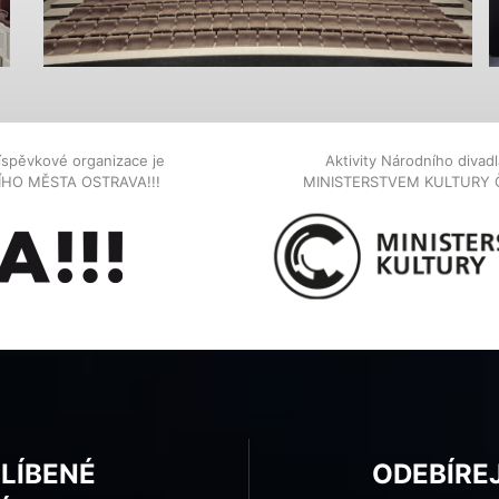
íspěvkové organizace je
Aktivity Národního diva
NÍHO MĚSTA OSTRAVA!!!
MINISTERSTVEM KULTURY 
BLÍBENÉ
ODEBÍRE