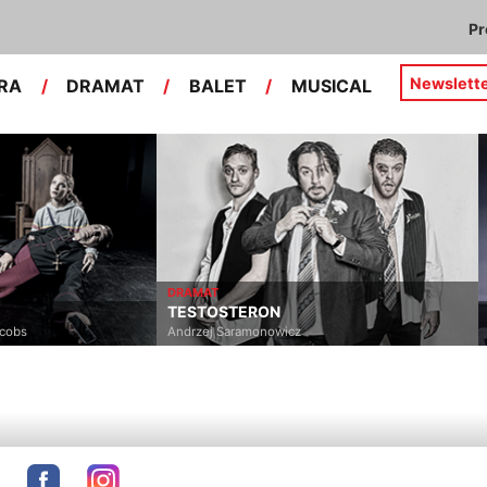
P
Newslett
RA
/
DRAMAT
/
BALET
/
MUSICAL
DRAMAT
TESTOSTERON
acobs
Andrzej Saramonowicz