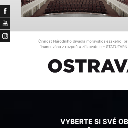
Facebook
YouTube
Instagram
Činnost Národního divadla moravskoslezského, př
financována z rozpočtu zřizovatele – STATUTAR
VYBERTE SI SVÉ O