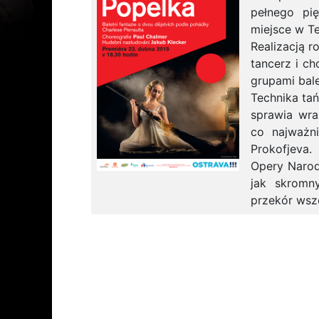
pełnego pi
miejsce w Te
Realizacją r
tancerz i c
grupami bal
Technika ta
sprawia wraż
co najważn
Prokofjeva.
Opery Narod
jak skromny
przekór wsz