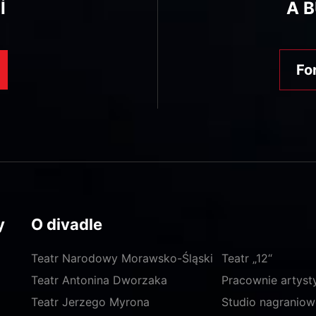
Í
A 
Fo
y
O divadle
Teatr Narodowy Morawsko-Śląski
Teatr „12“
Teatr Antonina Dworzaka
Pracownie artyst
Teatr Jerzego Myrona
Studio nagraniow