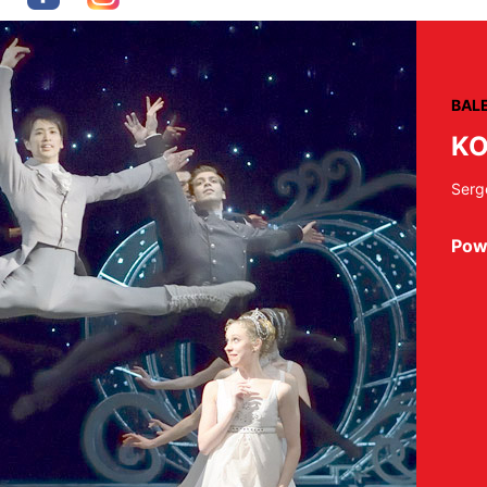
BAL
KO
Serg
Pow