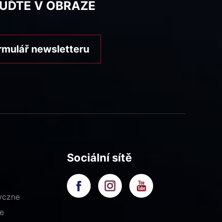
BUĎTE V OBRAZE
rmulář newsletteru
Sociální sítě
yczne
e