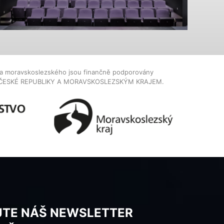
dla moravskoslezského jsou finančně podporovány
ČESKÉ REPUBLIKY A MORAVSKOSLEZSKÝM KRAJEM.
JTE NÁŠ NEWSLETTER