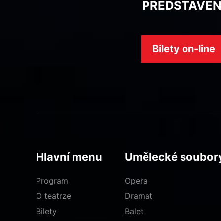
PŘEDSTAVEN
Bilety on-line
Hlavní menu
Umělecké soubor
Program
Opera
O teatrze
Dramat
Bilety
Balet