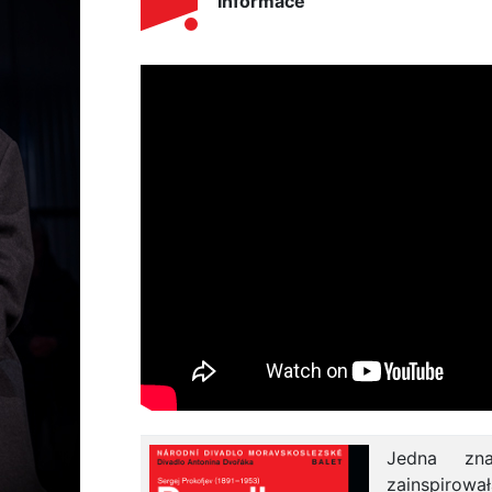
Informace
Jedna zna
zainspirow