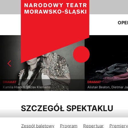
OPE
DRAMAT
DRAMAT
Kamila Hladká, Václav Klemens
Alistair Beaton, Dietmar J
SZCZEGÓŁ SPEKTAKLU
Zespół baletowy
Program
Repertuar
Premiery