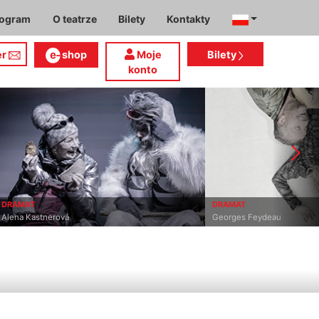
rogram
O teatrze
Bilety
Kontakty
er
shop
Moje
Bilety
konto
DRAMAT
DRAMAT
Alena Kastnerová
Georges Feydeau