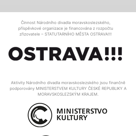
Činnost Národního divadla moravskoslezského,
příspěvkové organizace je financována z rozpočtu
zřizovatele – STATUTARNÍHO MĚSTA OSTRAVA!!!
Aktivity Národního divadla moravskoslezského jsou finančně
podporovány MINISTERSTVEM KULTURY ČESKÉ REPUBLIKY A
MORAVSKOSLEZSKÝM KRAJEM.