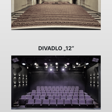
DIVADLO „12“