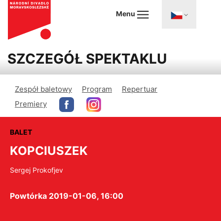
Menu
SZCZEGÓŁ SPEKTAKLU
Zespół baletowy
Program
Repertuar
Premiery
BALET
KOPCIUSZEK
Sergej Prokofjev
Powtórka 2019-01-06, 16:00