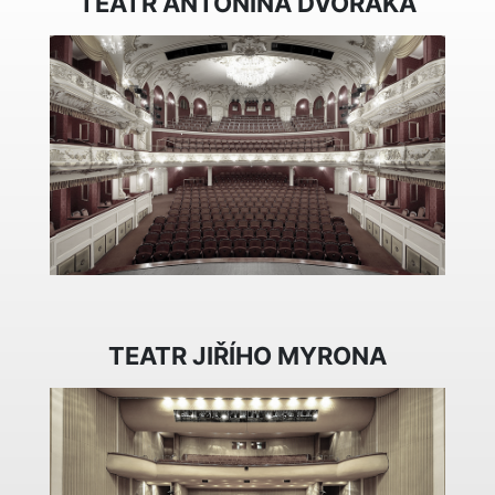
TEATR ANTONÍNA DVOŘÁKA
TEATR JIŘÍHO MYRONA