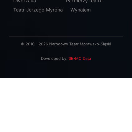
Dworzaka
Partnerzy teatru
Teatr Jerzego Myrona
Wynajem
© 2010 - 2026 Narodowy Teatr Morawsko-Śląski
Developed by:
SE-MO Data