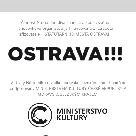
Činnost Národního divadla moravskoslezského,
příspěvkové organizace je financována z rozpočtu
zřizovatele – STATUTARNÍHO MĚSTA OSTRAVA!!!
Aktivity Národního divadla moravskoslezského jsou finančně
podporovány MINISTERSTVEM KULTURY ČESKÉ REPUBLIKY A
MORAVSKOSLEZSKÝM KRAJEM.