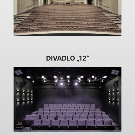
DIVADLO „12“