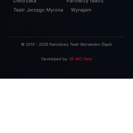
Dworzaka
Partnerzy teatru
Teatr Jerzego Myrona
Wynajem
© 2010 - 2026 Narodowy Teatr Morawsko-Śląski
Developed by:
SE-MO Data