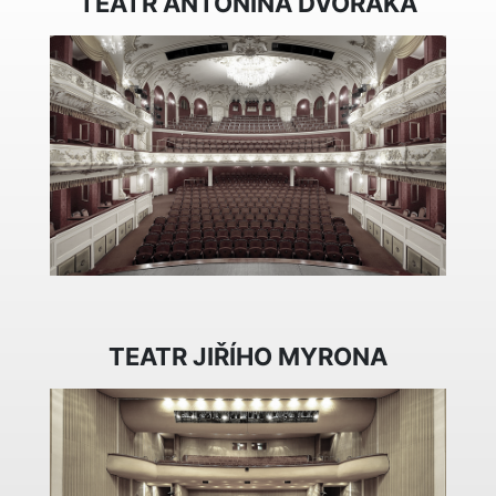
TEATR ANTONÍNA DVOŘÁKA
TEATR JIŘÍHO MYRONA