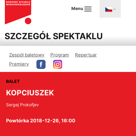
Menu
SZCZEGÓŁ SPEKTAKLU
Zespół baletowy
Program
Repertuar
Premiery
BALET
KOPCIUSZEK
Sergej Prokofjev
Powtórka 2018-12-26, 16:00