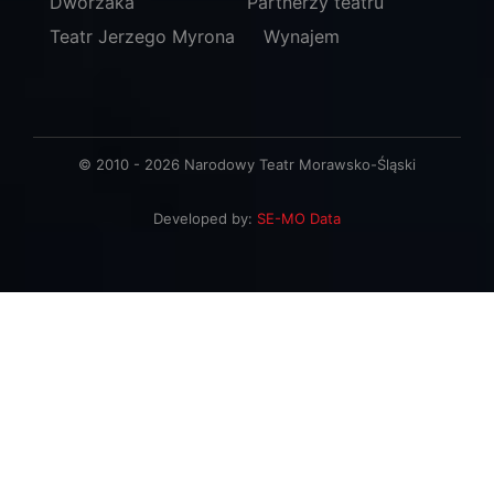
Dworzaka
Partnerzy teatru
Teatr Jerzego Myrona
Wynajem
© 2010 - 2026 Narodowy Teatr Morawsko-Śląski
Developed by:
SE-MO Data