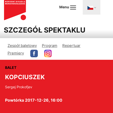
Menu
SZCZEGÓŁ SPEKTAKLU
Zespół baletowy
Program
Repertuar
Premiery
BALET
KOPCIUSZEK
Sergej Prokofjev
Powtórka 2017-12-26, 16:00