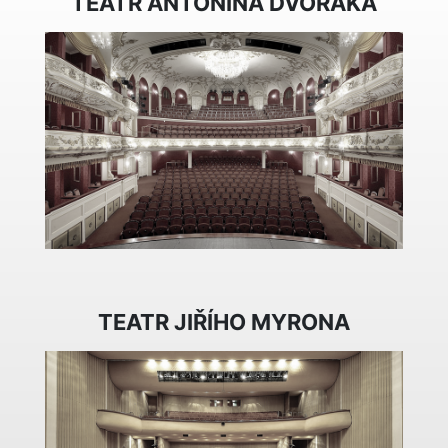
TEATR ANTONÍNA DVOŘÁKA
TEATR JIŘÍHO MYRONA