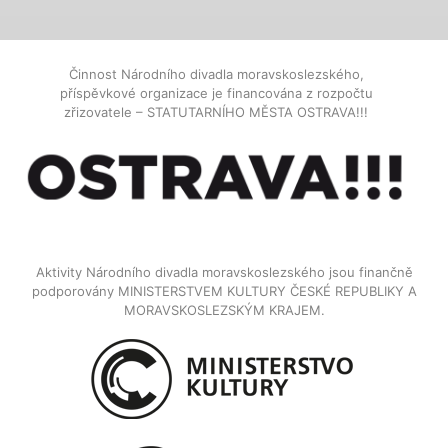
Činnost Národního divadla moravskoslezského,
příspěvkové organizace je financována z rozpočtu
zřizovatele – STATUTARNÍHO MĚSTA OSTRAVA!!!
Aktivity Národního divadla moravskoslezského jsou finančně
podporovány MINISTERSTVEM KULTURY ČESKÉ REPUBLIKY A
MORAVSKOSLEZSKÝM KRAJEM.