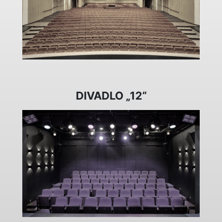
DIVADLO „12“