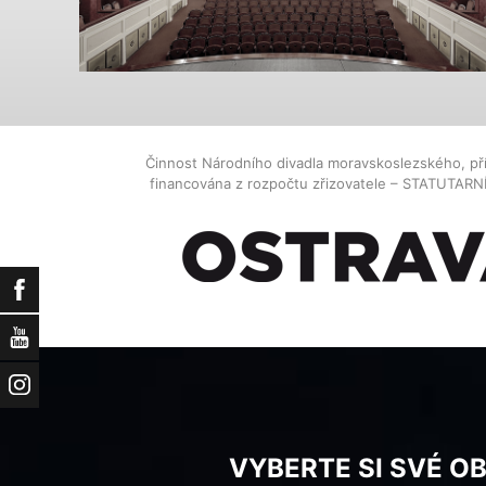
Činnost Národního divadla moravskoslezského, př
financována z rozpočtu zřizovatele – STATUTAR
Facebook
YouTube
Instagram
VYBERTE SI SVÉ O