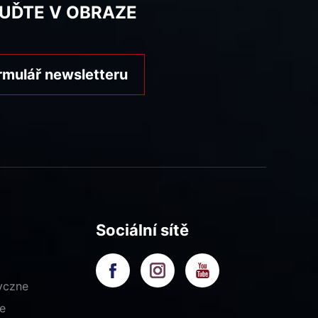
BUĎTE V OBRAZE
rmulář newsletteru
Sociální sítě
yczne
e