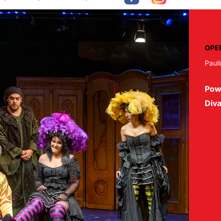
OPE
Pauli
Pow
Diva