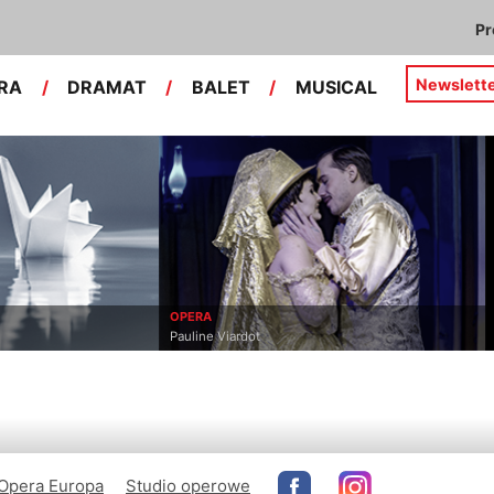
P
Newslett
RA
/
DRAMAT
/
BALET
/
MUSICAL
OPERA
Pauline Viardot
Opera Europa
Studio operowe