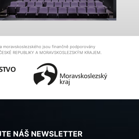
dla moravskoslezského jsou finančně podporovány
ČESKÉ REPUBLIKY A MORAVSKOSLEZSKÝM KRAJEM.
JTE NÁŠ NEWSLETTER