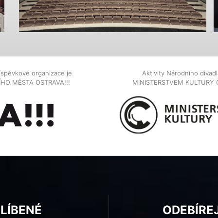
íspěvkové organizace je
Aktivity Národního diva
NÍHO MĚSTA OSTRAVA!!!
MINISTERSTVEM KULTURY 
BLÍBENÉ
ODEBÍRE