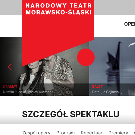
OPE
DRAMAT
BALET
Kamila Hladká, Václav Klemens
Petr Iljič Čajkovskij
SZCZEGÓŁ SPEKTAKLU
Zespól opery
Program
Repertuar
Premiery