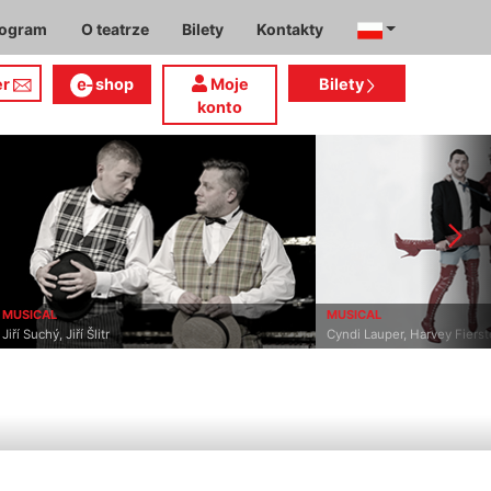
rogram
O teatrze
Bilety
Kontakty
er
shop
Moje
Bilety
konto
MUSICAL
MUSICAL
Jiří Suchý, Jiří Šlitr
Cyndi Lauper, Harvey Fierst