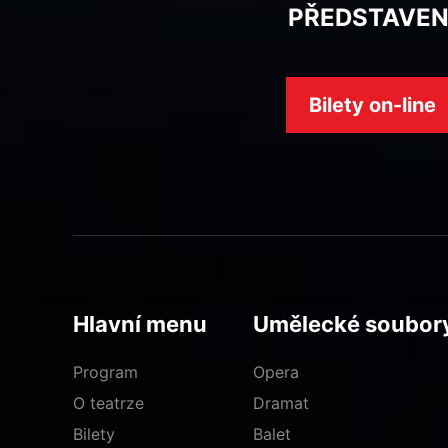
PŘEDSTAVEN
Bilety on-line
Hlavní menu
Umělecké soubor
Program
Opera
O teatrze
Dramat
Bilety
Balet