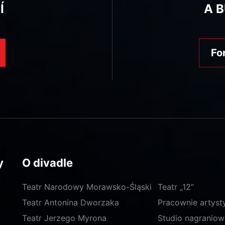
Í
A 
Fo
y
O divadle
Teatr Narodowy Morawsko-Śląski
Teatr „12“
Teatr Antonina Dworzaka
Pracownie artyst
Teatr Jerzego Myrona
Studio nagraniow