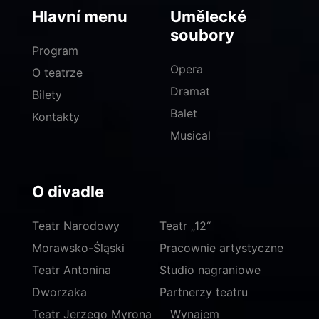
Hlavní menu
Umělecké
soubory
Program
Opera
O teatrze
Dramat
Bilety
Balet
Kontakty
Musical
O divadle
Teatr Narodowy
Teatr „12“
Morawsko-Śląski
Pracownie artystyczne
Teatr Antonina
Studio nagraniowe
Dworzaka
Partnerzy teatru
Teatr Jerzego Myrona
Wynajem