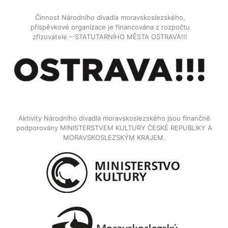
Činnost Národního divadla moravskoslezského,
příspěvkové organizace je financována z rozpočtu
zřizovatele – STATUTARNÍHO MĚSTA OSTRAVA!!!
Aktivity Národního divadla moravskoslezského jsou finančně
podporovány MINISTERSTVEM KULTURY ČESKÉ REPUBLIKY A
MORAVSKOSLEZSKÝM KRAJEM.