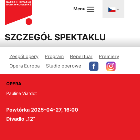
Menu
SZCZEGÓŁ SPEKTAKLU
Zespól opery
Program
Repertuar
Premiery
Opera Europa
Studio operowe
OPERA
Pauline Viardot
Powtórka 2025-04-27, 16:00
Divadlo „12“