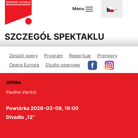
Menu
SZCZEGÓŁ SPEKTAKLU
Zespól opery
Program
Repertuar
Premiery
Opera Europa
Studio operowe
OPERA
Pauline Viardot
Powtórka 2026-03-08, 16:00
Divadlo „12“