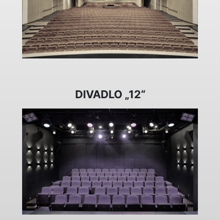
DIVADLO „12“