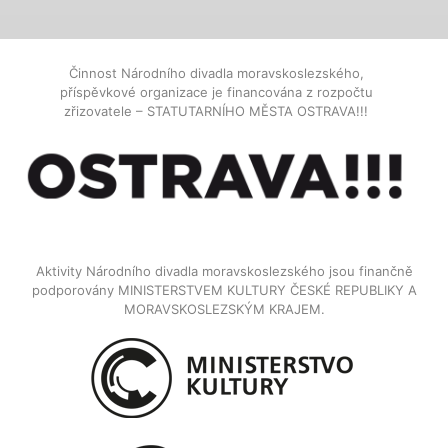
Činnost Národního divadla moravskoslezského,
příspěvkové organizace je financována z rozpočtu
zřizovatele – STATUTARNÍHO MĚSTA OSTRAVA!!!
Aktivity Národního divadla moravskoslezského jsou finančně
podporovány MINISTERSTVEM KULTURY ČESKÉ REPUBLIKY A
MORAVSKOSLEZSKÝM KRAJEM.