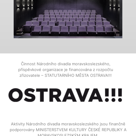
Činnost Národního divadla moravskoslezského,
příspěvkové organizace je financována z rozpočtu
zřizovatele – STATUTARNÍHO MĚSTA OSTRAVA!!!
Aktivity Národního divadla moravskoslezského jsou finančně
podporovány MINISTERSTVEM KULTURY ČESKÉ REPUBLIKY A
MORAVSKOSLEZSKÝM KRAJEM.