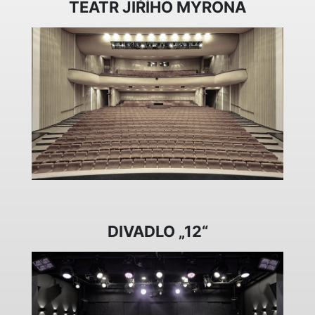
TEATR JIŘÍHO MYRONA
DIVADLO „12“