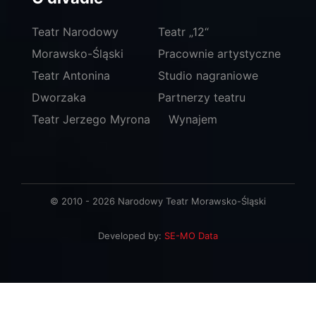
Teatr Narodowy
Teatr „12“
Morawsko-Śląski
Pracownie artystyczne
Teatr Antonina
Studio nagraniowe
Dworzaka
Partnerzy teatru
Teatr Jerzego Myrona
Wynajem
© 2010 - 2026 Narodowy Teatr Morawsko-Śląski
Developed by:
SE-MO Data