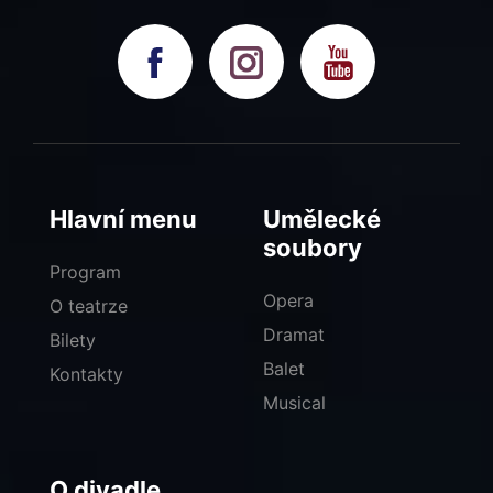
Hlavní menu
Umělecké
soubory
Program
Opera
O teatrze
Dramat
Bilety
Balet
Kontakty
Musical
O divadle