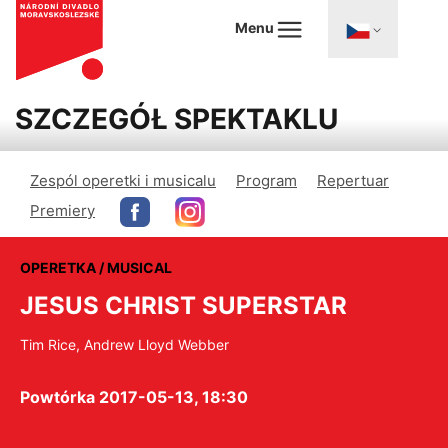
Menu
SZCZEGÓŁ SPEKTAKLU
Zespól operetki i musicalu
Program
Repertuar
Premiery
OPERETKA / MUSICAL
JESUS CHRIST SUPERSTAR
Tim Rice, Andrew Lloyd Webber
Powtórka 2017-05-13, 18:30