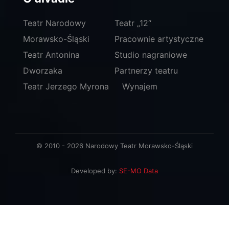
Teatr Narodowy
Teatr „12“
Morawsko-Śląski
Pracownie artystyczne
Teatr Antonina
Studio nagraniowe
Dworzaka
Partnerzy teatru
Teatr Jerzego Myrona
Wynajem
© 2010 - 2026 Narodowy Teatr Morawsko-Śląski
Developed by:
SE-MO Data