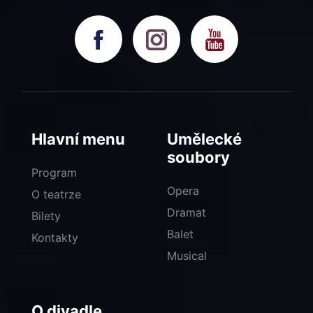
Hlavní menu
Umělecké
soubory
Program
Opera
O teatrze
Dramat
Bilety
Balet
Kontakty
Musical
O divadle