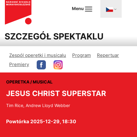
Menu
SZCZEGÓŁ SPEKTAKLU
Zespól operetki i musicalu
Program
Repertuar
Premiery
OPERETKA / MUSICAL
JESUS CHRIST SUPERSTAR
Tim Rice, Andrew Lloyd Webber
Powtórka 2025-12-29, 18:30