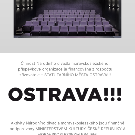
Činnost Národního divadla moravskoslezského,
příspěvkové organizace je financována z rozpočtu
zřizovatele – STATUTARNÍHO MĚSTA OSTRAVA!!!
Aktivity Národního divadla moravskoslezského jsou finančně
podporovány MINISTERSTVEM KULTURY ČESKÉ REPUBLIKY A
MORAVSKOSLEZSKÝM KRAJEM.