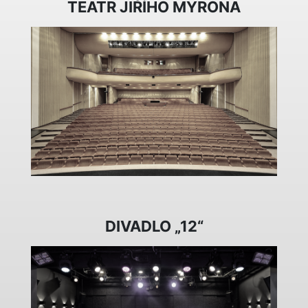
TEATR JIŘÍHO MYRONA
DIVADLO „12“