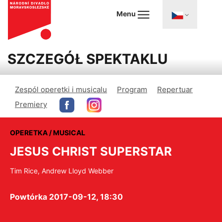
Menu
SZCZEGÓŁ SPEKTAKLU
Zespól operetki i musicalu
Program
Repertuar
Premiery
OPERETKA / MUSICAL
JESUS CHRIST SUPERSTAR
Tim Rice, Andrew Lloyd Webber
Powtórka 2017-09-12, 18:30