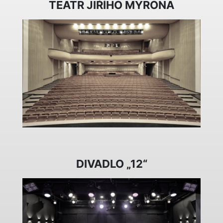
TEATR JIŘÍHO MYRONA
DIVADLO „12“