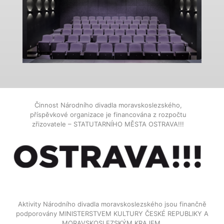
Činnost Národního divadla moravskoslezského,
příspěvkové organizace je financována z rozpočtu
zřizovatele – STATUTARNÍHO MĚSTA OSTRAVA!!!
Aktivity Národního divadla moravskoslezského jsou finančně
podporovány MINISTERSTVEM KULTURY ČESKÉ REPUBLIKY A
MORAVSKOSLEZSKÝM KRAJEM.