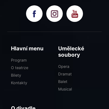
Hlavní menu
Umělecké
soubory
Program
Opera
O teatrze
Dramat
Bilety
Balet
Kontakty
Musical
O divadle