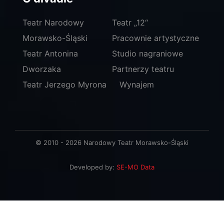
Teatr Narodowy
Teatr „12“
Morawsko-Śląski
Pracownie artystyczne
Teatr Antonina
Studio nagraniowe
Dworzaka
Partnerzy teatru
Teatr Jerzego Myrona
Wynajem
© 2010 - 2026 Narodowy Teatr Morawsko-Śląski
Developed by:
SE-MO Data