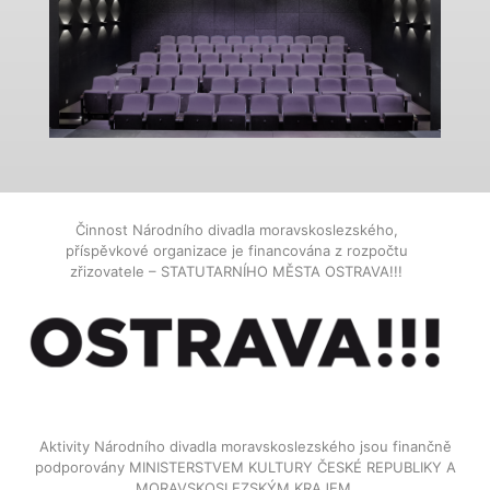
Činnost Národního divadla moravskoslezského,
příspěvkové organizace je financována z rozpočtu
zřizovatele – STATUTARNÍHO MĚSTA OSTRAVA!!!
Aktivity Národního divadla moravskoslezského jsou finančně
podporovány MINISTERSTVEM KULTURY ČESKÉ REPUBLIKY A
MORAVSKOSLEZSKÝM KRAJEM.