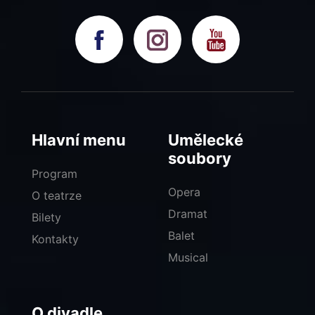
Hlavní menu
Umělecké
soubory
Program
Opera
O teatrze
Dramat
Bilety
Balet
Kontakty
Musical
O divadle