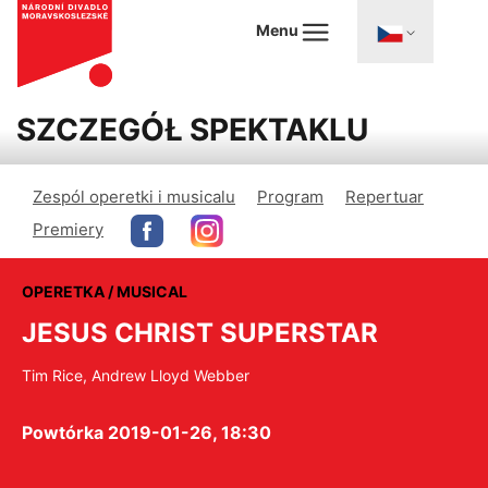
Menu
SZCZEGÓŁ SPEKTAKLU
Zespól operetki i musicalu
Program
Repertuar
Premiery
OPERETKA / MUSICAL
JESUS CHRIST SUPERSTAR
Tim Rice, Andrew Lloyd Webber
Powtórka 2019-01-26, 18:30