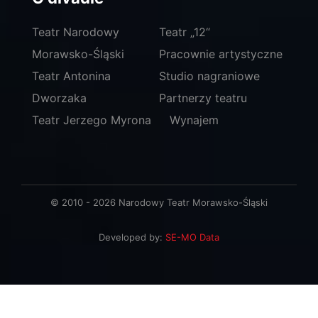
Teatr Narodowy
Teatr „12“
Morawsko-Śląski
Pracownie artystyczne
Teatr Antonina
Studio nagraniowe
Dworzaka
Partnerzy teatru
Teatr Jerzego Myrona
Wynajem
© 2010 - 2026 Narodowy Teatr Morawsko-Śląski
Developed by:
SE-MO Data