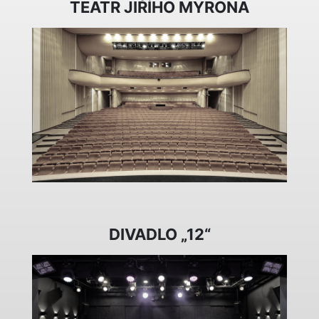
TEATR JIŘÍHO MYRONA
DIVADLO „12“