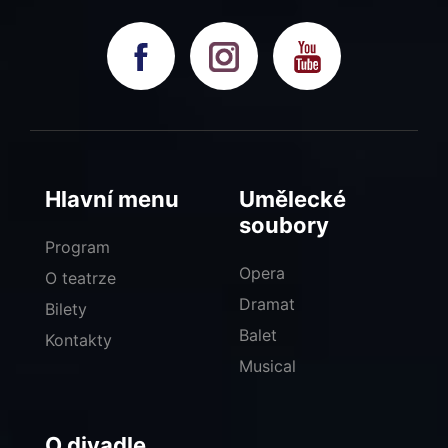
Hlavní menu
Umělecké
soubory
Program
Opera
O teatrze
Dramat
Bilety
Balet
Kontakty
Musical
O divadle