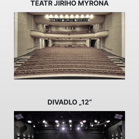
TEATR JIŘÍHO MYRONA
DIVADLO „12“