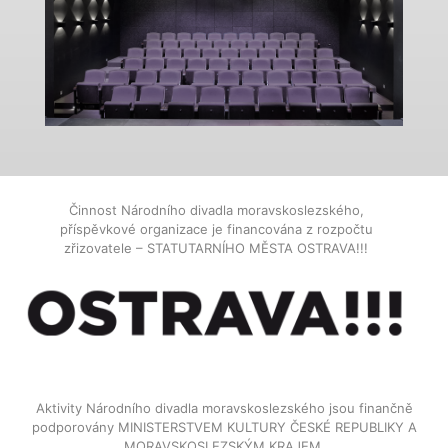
Činnost Národního divadla moravskoslezského,
příspěvkové organizace je financována z rozpočtu
zřizovatele – STATUTARNÍHO MĚSTA OSTRAVA!!!
Aktivity Národního divadla moravskoslezského jsou finančně
podporovány MINISTERSTVEM KULTURY ČESKÉ REPUBLIKY A
MORAVSKOSLEZSKÝM KRAJEM.