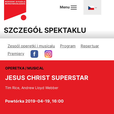
Menu
SZCZEGÓŁ SPEKTAKLU
Zespól operetki i musicalu
Program
Repertuar
Premiery
OPERETKA / MUSICAL
JESUS CHRIST SUPERSTAR
Tim Rice, Andrew Lloyd Webber
Powtórka 2019-04-19, 16:00