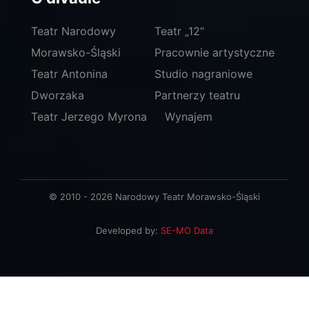
Teatr Narodowy
Teatr „12“
Morawsko-Śląski
Pracownie artystyczne
Teatr Antonina
Studio nagraniowe
Dworzaka
Partnerzy teatru
Teatr Jerzego Myrona
Wynajem
© 2010 - 2026 Narodowy Teatr Morawsko-Śląski
Developed by:
SE-MO Data