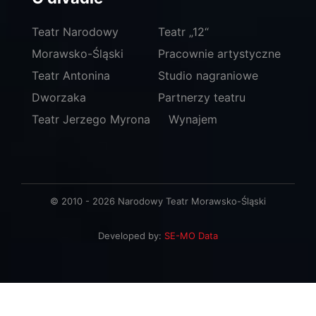
Teatr Narodowy
Teatr „12“
Morawsko-Śląski
Pracownie artystyczne
Teatr Antonina
Studio nagraniowe
Dworzaka
Partnerzy teatru
Teatr Jerzego Myrona
Wynajem
© 2010 - 2026 Narodowy Teatr Morawsko-Śląski
Developed by:
SE-MO Data