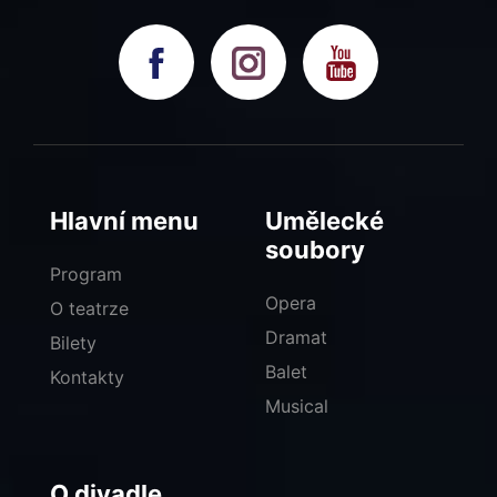
Hlavní menu
Umělecké
soubory
Program
Opera
O teatrze
Dramat
Bilety
Balet
Kontakty
Musical
O divadle