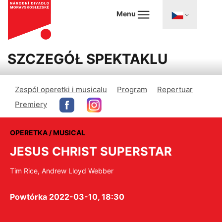
Menu
SZCZEGÓŁ SPEKTAKLU
Zespól operetki i musicalu
Program
Repertuar
Premiery
OPERETKA / MUSICAL
JESUS CHRIST SUPERSTAR
Tim Rice, Andrew Lloyd Webber
Powtórka 2022-03-10, 18:30