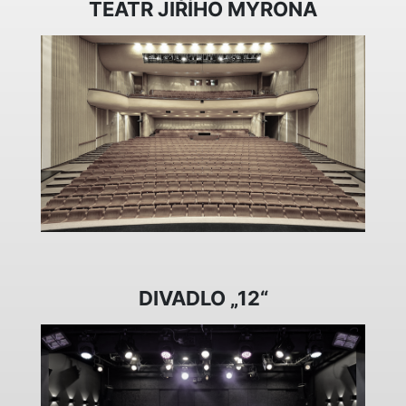
TEATR JIŘÍHO MYRONA
DIVADLO „12“