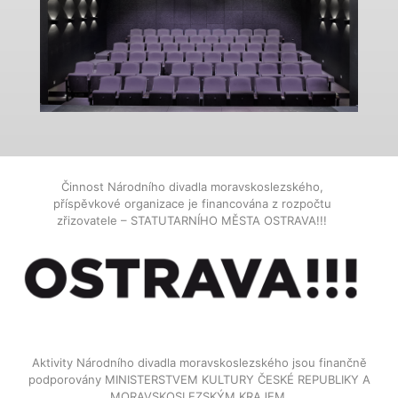
Činnost Národního divadla moravskoslezského,
příspěvkové organizace je financována z rozpočtu
zřizovatele – STATUTARNÍHO MĚSTA OSTRAVA!!!
Aktivity Národního divadla moravskoslezského jsou finančně
podporovány MINISTERSTVEM KULTURY ČESKÉ REPUBLIKY A
MORAVSKOSLEZSKÝM KRAJEM.