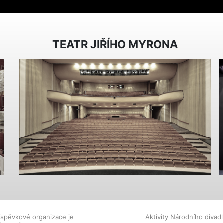
TEATR JIŘÍHO MYRONA
íspěvkové organizace je
Aktivity Národního diva