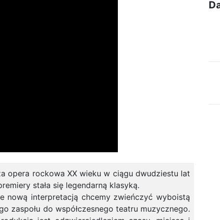
Da
sza opera rockowa XX wieku w ciągu dwudziestu lat
premiery stała się legendarną klasyką.
ie nową interpretacją chcemy zwieńczyć wyboistą
go zaspołu do współczesnego teatru muzycznego.