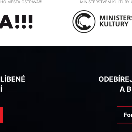
NÍHO MĚSTA OSTRAVA!!!
MINISTERSTVEM KULTURY 
BLÍBENÉ
ODEBÍRE
Í
A 
Fo