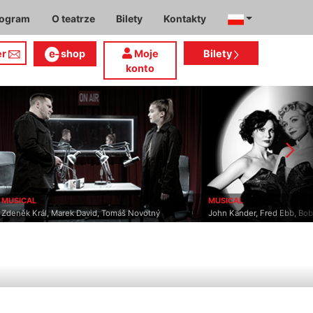
rogram
O teatrze
Bilety
Kontakty
er
shop
Moje
Bilety
konto
MUSICAL
MUSICAL
Zdeněk Král, Marek David, Tomáš Novotný
John Kander, Fred Ebb, Bo