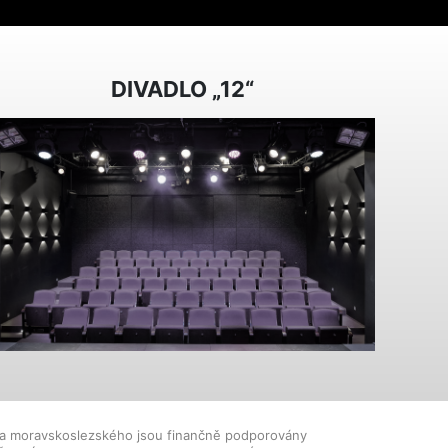
DIVADLO „12“
dla moravskoslezského jsou finančně podporovány