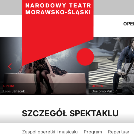
OPE
OPERA
OPERA
Leoš Janáček
Giacomo Puccini
SZCZEGÓŁ SPEKTAKLU
Zespól operetki i musicalu
Program
Repertuar