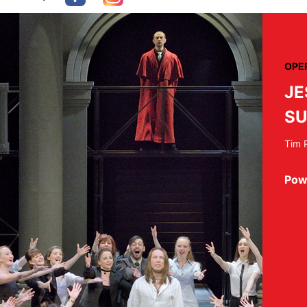
OPE
JE
SU
Tim 
Pow