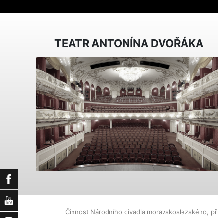
TEATR ANTONÍNA DVOŘÁKA
Facebook
YouTube
Činnost Národního divadla moravskoslezského, př