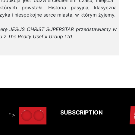
rodukcja jest odzwierciedleniem czasu, miejsca i
których powstała. Historia pasyjna, klasyczna
yka i niespokojne serce miasta, w którym żyjemy.
erę JESUS CHRIST SUPERSTAR przedstawiamy w
 z The Really Useful Group Ltd.
SUBSCRIPTION
" >