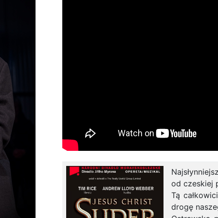
Najsłynniej
od czeskiej 
Tą całkowic
drogę nasze