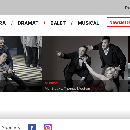
P
Newslett
RA
/
DRAMAT
/
BALET
/
MUSICAL
MUSICAL
Mel Brooks, Thomas Meehan
Premiery