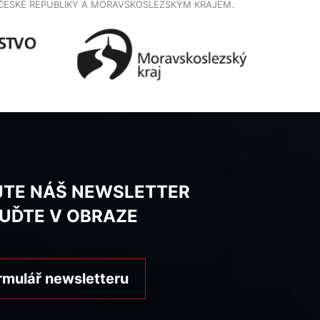
ČESKÉ REPUBLIKY A MORAVSKOSLEZSKÝM KRAJEM.
JTE NÁŠ NEWSLETTER
BUĎTE V OBRAZE
rmulář newsletteru