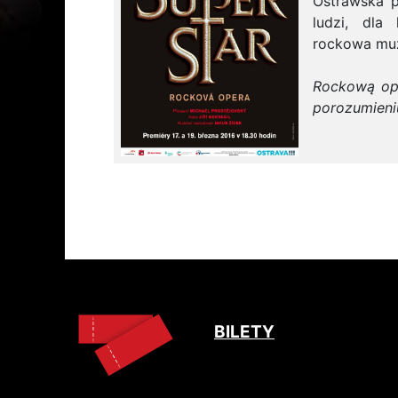
Ostrawska p
ludzi, dla 
rockowa muz
Rockową op
porozumieniu
BILETY