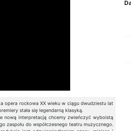
Da
sza opera rockowa XX wieku w ciągu dwudziestu lat
premiery stała się legendarną klasyką.
ie nową interpretacją chcemy zwieńczyć wyboistą
go zaspołu do współczesnego teatru muzycznego.