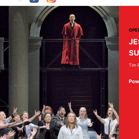
OPE
JE
SU
Tim 
Pow