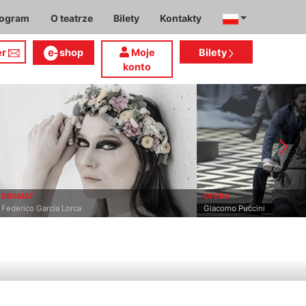
rogram
O teatrze
Bilety
Kontakty
er
shop
Moje
Bilety
konto
OPERA
 Lorca
Giacomo Puccini