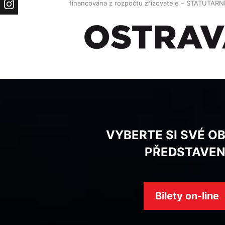
financována z rozpočtu zřizovatele – STATUTAR
Instagram
VYBERTE SI SVÉ O
PŘEDSTAVEN
Bilety on-line