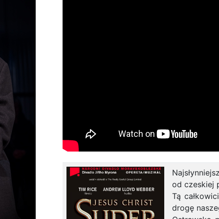
Najsłynniej
od czeskiej 
Tą całkowic
drogę nasze