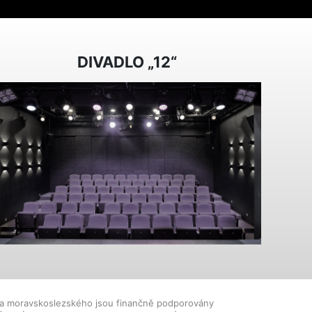
DIVADLO „12“
dla moravskoslezského jsou finančně podporovány