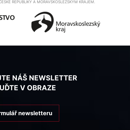
ČESKÉ REPUBLIKY A MORAVSKOSLEZSKÝM KRAJEM.
JTE NÁŠ NEWSLETTER
BUĎTE V OBRAZE
rmulář newsletteru