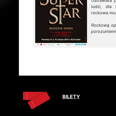
Ostrawska p
ludzi, dla 
rockowa muz
Rockową op
porozumieniu
BILETY