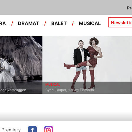
P
Newslett
RA
/
DRAMAT
/
BALET
/
MUSICAL
MUSICAL
DRAMAT
Cyndi Lauper, Harvey Fierstein
Federico García
Premiery