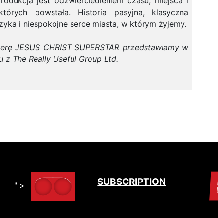
rodukcja jest odzwierciedleniem czasu, miejsca i
których powstała. Historia pasyjna, klasyczna
yka i niespokojne serce miasta, w którym żyjemy.
erę JESUS CHRIST SUPERSTAR przedstawiamy w
 z The Really Useful Group Ltd.
SUBSCRIPTION
" >