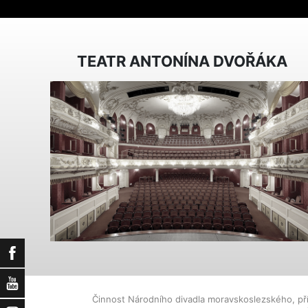
TEATR ANTONÍNA DVOŘÁKA
Facebook
YouTube
Činnost Národního divadla moravskoslezského, př