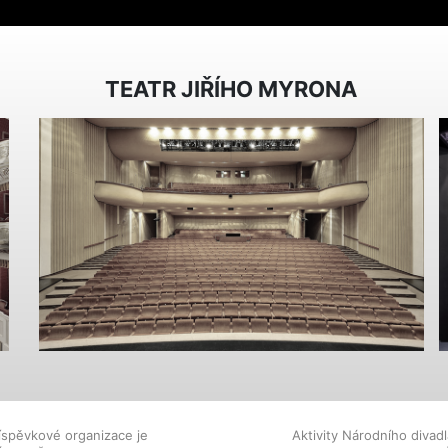
TEATR JIŘÍHO MYRONA
íspěvkové organizace je
Aktivity Národního diva