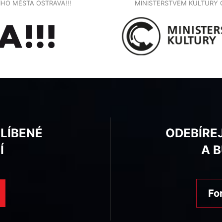
NÍHO MĚSTA OSTRAVA!!!
MINISTERSTVEM KULTURY 
BLÍBENÉ
ODEBÍRE
Í
A 
Fo