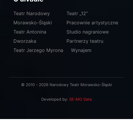
Teatr Narodowy
Teatr „12“
Morawsko-Śląski
Pracownie artystyczne
Teatr Antonina
Studio nagraniowe
Dworzaka
Partnerzy teatru
Teatr Jerzego Myrona
Wynajem
© 2010 - 2026 Narodowy Teatr Morawsko-Śląski
Developed by:
SE-MO Data