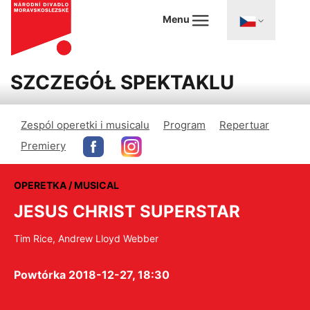
Menu
SZCZEGÓŁ SPEKTAKLU
Zespól operetki i musicalu
Program
Repertuar
Premiery
OPERETKA / MUSICAL
JESUS CHRIST SUPERSTAR
Tim Rice, Andrew Lloyd Webber
Powtórka 2018-12-27, 18:30