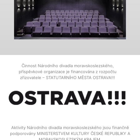
Činnost Národního divadla moravskoslezského,
příspěvkové organizace je financována z rozpočtu
zřizovatele – STATUTARNÍHO MĚSTA OSTRAVA!!!
Aktivity Národního divadla moravskoslezského jsou finančně
podporovány MINISTERSTVEM KULTURY ČESKÉ REPUBLIKY A
MORAVSKOSLEZSKÝM KRAJEM.