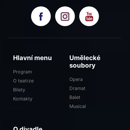
Hlavní menu
Umělecké
soubory
Program
Opera
O teatrze
Dramat
Bilety
Balet
Kontakty
Musical
O divadle