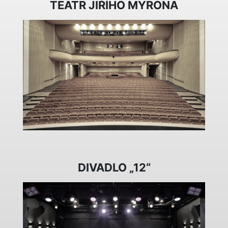
TEATR JIŘÍHO MYRONA
DIVADLO „12“