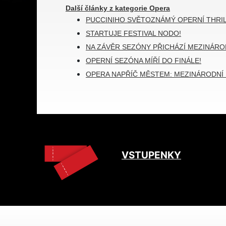
Další články z kategorie Opera
PUCCINIHO SVĚTOZNÁMÝ OPERNÍ THRIL
STARTUJE FESTIVAL NODO!
NA ZÁVĚR SEZÓNY PŘICHÁZÍ MEZINÁRO
OPERNÍ SEZÓNA MÍŘÍ DO FINÁLE!
OPERA NAPŘÍČ MĚSTEM: MEZINÁRODNÍ 
VSTUPENKY