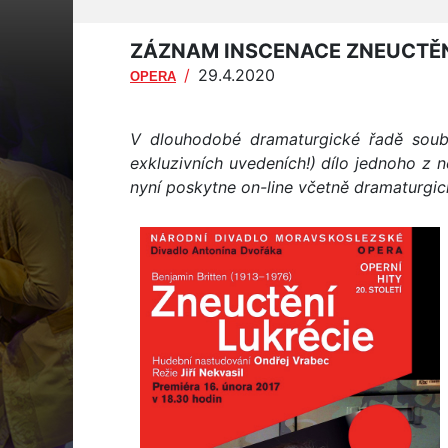
ZÁZNAM INSCENACE ZNEUCTĚN
/
29.4.2020
OPERA
V dlouhodobé dramaturgické řadě soubo
exkluzivních uvedeních!) dílo jednoho z 
nyní poskytne on-line včetně dramaturgic