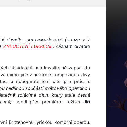
dní divadlo moravskoslezské (pouze v 7
na
ZNEUCTĚNÍ LUKRÉCIE
. Záznam divadlo
kých skladatelů neodmyslitelně zapsal do
ívá mimo jiné v neotřelé kompozici s vlivy
taci a nepopiratelném citu pro práci s
sou nedílnou součástí světového operního i
stečně splácíme dluh, který stále česká
i má,“
uvedl před premiérou režisér
Jiří
první Brittenovou lyrickou komorní operou.