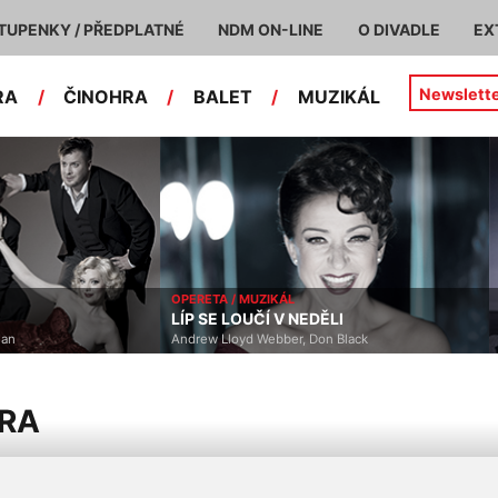
TUPENKY / PŘEDPLATNÉ
NDM ON-LINE
O DIVADLE
EX
Newslett
RA
/
ČINOHRA
/
BALET
/
MUZIKÁL
OPERETA / MUZIKÁL
LÍP SE LOUČÍ V NEDĚLI
han
Andrew Lloyd Webber, Don Black
ERA