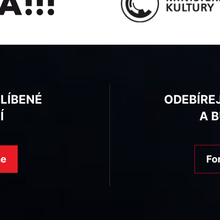
BLÍBENÉ
ODEBÍRE
Í
A 
ne
Fo