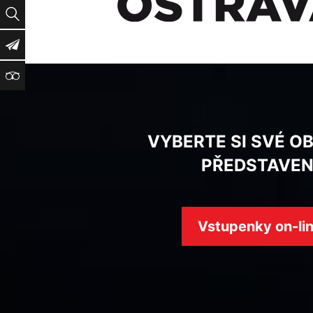
Vyhledat
Newsletter
TripAdvisor
VYBERTE SI SVÉ O
PŘEDSTAVEN
Vstupenky on-li