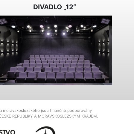
DIVADLO „12“
dla moravskoslezského jsou finančně podporovány
ČESKÉ REPUBLIKY A MORAVSKOSLEZSKÝM KRAJEM.