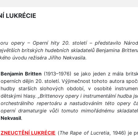
Í LUKRÉCIE
ru opery – Operní hity 20. století – představilo Náro
největších britských hudebních skladatelů Benjamina Britte
kého úvodu režiséra Jiřího Nekvasila.
Benjamin Britten
(1913–1976) se jako jeden z mála brits
operních dějin 20. století. Výjimečnost tohoto autora spoč
hudby starších slohových období, v osobité instrumen
dětskými hlasy.
„Brittenovy opery i instrumentální hudba j
orchestrálního repertoáru a nastudováním této opery čá
operní dramaturgie vůči tomuto mimořádnému skladatel
Nekvasil
.
ZNEUCTĚNÍ LUKRÉCIE
(
The Rape of Lucretia
, 1946) je 