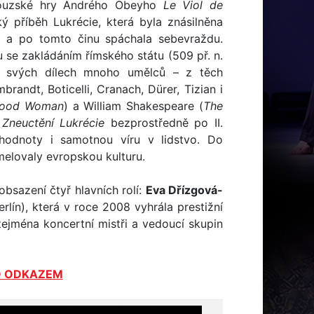
ncouzské hry Andrého Obeyho
Le Viol de
 příběh Lukrécie, která byla znásilněna
m a po tomto činu spáchala sebevraždu.
u se zakládáním římského státu (509 př. n.
 ve svých dílech mnoho umělců – z těch
brandt, Boticelli, Cranach, Dürer, Tizian i
good Woman
) a William Shakespeare (
The
u
Zneuctění Lukrécie
bezprostředně po II.
í hodnoty i samotnou víru v lidstvo. Do
melovaly evropskou kulturu.
bsazení čtyř hlavních rolí:
Eva Dřízgová-
rlín), která v roce 2008 vyhrála prestižní
zejména koncertní mistři a vedoucí skupin
TO ODKAZEM