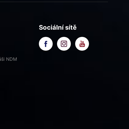
Sociální sítě
náši NDM