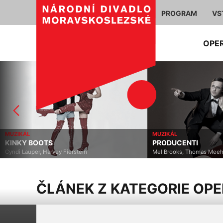
PROGRAM
VS
OPE
MUZIKÁL
MUZIKÁL
KINKY BOOTS
PRODUCENTI
Cyndi Lauper, Harvey Fierstein
Mel Brooks, Thomas Mee
ČLÁNEK Z KATEGORIE OP