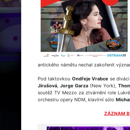
antického námětu nechal zakořenit význam
Pod taktovkou
Ondřeje Vrabce
se diváci
Jirušová
,
Jorge Garza
(New York),
Thom
soutěž TV Mezzo za ztvárnění role Lukréc
orchestru opery NDM, klavírní sólo
Michal
ZÁZNAM BU