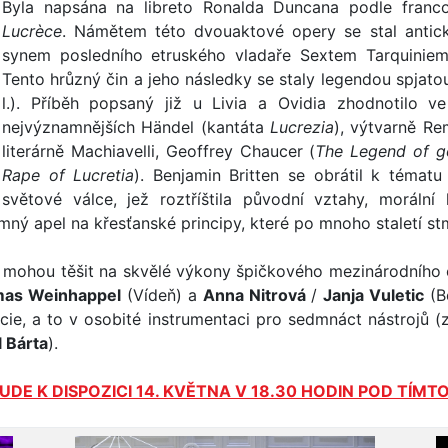
Byla napsána na libreto Ronalda Duncana podle fra
Lucrèce
. Námětem této dvouaktové opery se stal antický
synem posledního etruského vladaře Sextem Tarquinie
Tento hrůzný čin a jeho následky se staly legendou spjato
l.). Příběh popsaný již u Livia a Ovidia zhodnotilo
nejvýznamnějších Händel (kantáta
Lucrezia
), výtvarně Rem
literárně Machiavelli, Geoffrey Chaucer (
The Legend of 
Rape of Lucretia
). Benjamin Britten se obrátil k témat
světové válce, jež roztříštila původní vztahy, moráln
ný apel na křesťanské principy, které po mnoho staletí st
 mohou těšit na skvělé výkony špičkového mezinárodního o
as Weinhappel
(Vídeň) a
Anna Nitrová
/
Janja Vuletic
(Be
ie, a to v osobité instrumentaci pro sedmnáct nástrojů (
 Bárta
).
DE K DISPOZICI 14. KVĚTNA V 18.30 HODIN POD TÍM