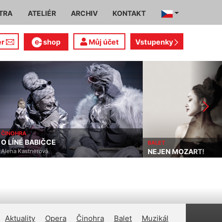
TRA
ATELIÉR
ARCHIV
KONTAKT
er
shop
Můj účet
Vstupenky
ČINOHRA
O LÍNÉ BABIČCE
BALET
NEJEN MOZART!
Alena Kastnerová
Aktuality
Opera
Činohra
Balet
Muzikál