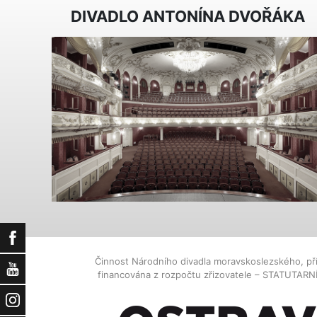
DIVADLO ANTONÍNA DVOŘÁKA
Facebook
Činnost Národního divadla moravskoslezského, př
YouTube
financována z rozpočtu zřizovatele – STATUTAR
Instagram