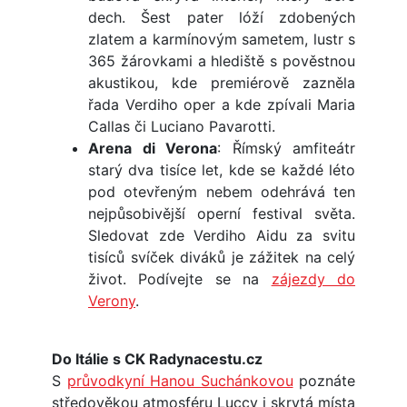
dech. Šest pater lóží zdobených
zlatem a karmínovým sametem, lustr s
365 žárovkami a hlediště s pověstnou
akustikou, kde premiérově zazněla
řada Verdiho oper a kde zpívali Maria
Callas či Luciano Pavarotti.
Arena di Verona
: Římský amfiteátr
starý dva tisíce let, kde se každé léto
pod otevřeným nebem odehrává ten
nejpůsobivější operní festival světa.
Sledovat zde Verdiho Aidu za svitu
tisíců svíček diváků je zážitek na celý
život. Podívejte se na
zájezdy do
Verony
.
Do Itálie s CK Radynacestu.cz
S
průvodkyní Hanou Suchánkovou
poznáte
středověkou atmosféru Luccy i skrytá místa