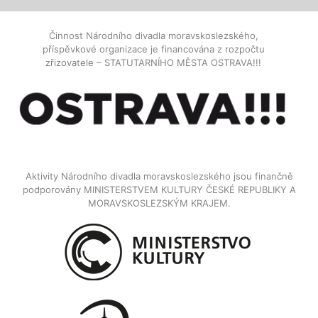
Činnost Národního divadla moravskoslezského,
příspěvkové organizace je financována z rozpočtu
zřizovatele – STATUTARNÍHO MĚSTA OSTRAVA!!!
Aktivity Národního divadla moravskoslezského jsou finančně
podporovány MINISTERSTVEM KULTURY ČESKÉ REPUBLIKY A
MORAVSKOSLEZSKÝM KRAJEM.