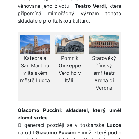
věnované jeho životu i
Teatro Verdi
, které
připomíná mimořádný význam tohoto
skladatele pro italskou kulturu.
Pomník
Starověký
Katedrála
Giuseppe
římský
San Martino
Verdiho v
amfiteátr
v italském
Itálii
Arena di
městě Lucca
Verona
Giacomo Puccini: skladatel, který uměl
zlomit srdce
O generaci později se v toskánské
Lucce
narodil
Giacomo Puccini
– muž, který podle