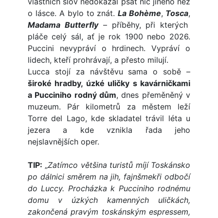
vlastních slov nedokázal psát nic jiného než
o lásce. A bylo to znát.
La Bohème
,
Tosca
,
Madama Butterfly
– příběhy, při kterých
pláče celý sál, ať je rok 1900 nebo 2026.
Puccini nevypráví o hrdinech. Vypráví o
lidech, kteří prohrávají, a přesto milují.
Lucca stojí za návštěvu sama o sobě –
široké hradby, úzké uličky s kavárničkami
a Pucciniho rodný dům
, dnes přeměněný v
muzeum. Pár kilometrů za městem leží
Torre del Lago, kde skladatel trávil léta u
jezera a kde vznikla řada jeho
nejslavnějších oper.
TIP:
„
Zatímco většina turistů míjí Toskánsko
po dálnici směrem na jih, fajnšmekři odbočí
do Luccy. Procházka k Pucciniho rodnému
domu v úzkých kamenných uličkách,
zakončená pravým toskánským espressem,