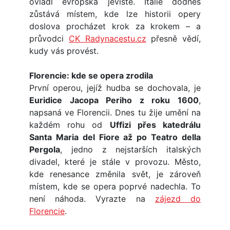
ovládl evropská jeviště. Itálie dodnes
zůstává místem, kde lze historii opery
doslova procházet krok za krokem – a
průvodci
CK Radynacestu.cz
přesně vědí,
kudy vás provést.
Florencie: kde se opera zrodila
První operou, jejíž hudba se dochovala, je
Euridice Jacopa Periho z roku 1600
,
napsaná ve Florencii. Dnes tu žije umění na
každém rohu od
Uffizi přes katedrálu
Santa Maria del Fiore až po Teatro della
Pergola
, jedno z nejstarších italských
divadel, které je stále v provozu. Město,
kde renesance změnila svět, je zároveň
místem, kde se opera poprvé nadechla. To
není náhoda. Vyrazte na
zájezd do
Florencie
.