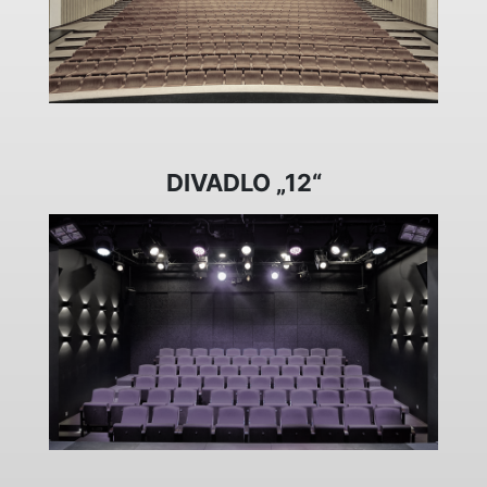
DIVADLO „12“