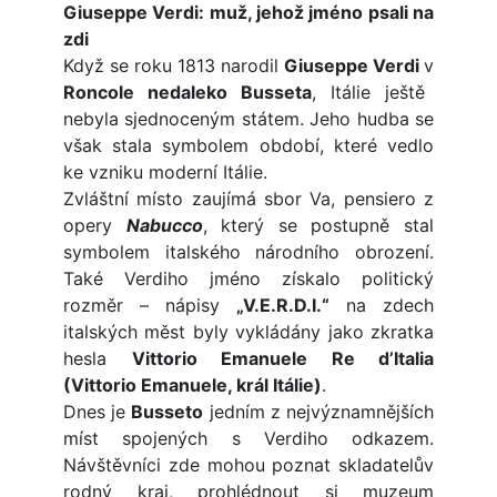
Giuseppe Verdi: muž, jehož jméno psali na
zdi
Když se roku 1813 narodil
Giuseppe Verdi
v
Roncole nedaleko Busseta
, Itálie ještě
nebyla sjednoceným státem. Jeho hudba se
však stala symbolem období, které vedlo
ke vzniku moderní Itálie.
Zvláštní místo zaujímá sbor Va, pensiero z
opery
Nabucco
, který se postupně stal
symbolem italského národního obrození.
Také Verdiho jméno získalo politický
rozměr – nápisy
„V.E.R.D.I.“
na zdech
italských měst byly vykládány jako zkratka
hesla
Vittorio Emanuele Re d’Italia
(Vittorio Emanuele, král Itálie)
.
Dnes je
Busseto
jedním z nejvýznamnějších
míst spojených s Verdiho odkazem.
Návštěvníci zde mohou poznat skladatelův
rodný kraj, prohlédnout si muzeum