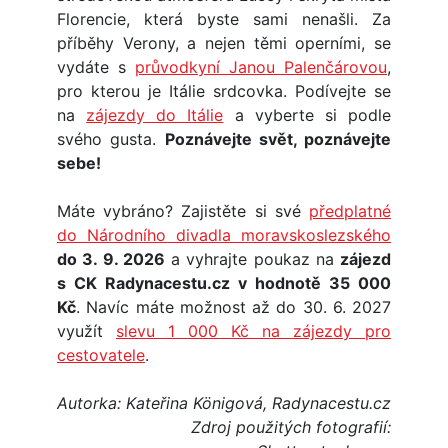
Florencie, která byste sami nenašli. Za
příběhy Verony, a nejen těmi operními, se
vydáte s
průvodkyní Janou Palenčárovou
,
pro kterou je Itálie srdcovka. Podívejte se
na
zájezdy do Itálie
a vyberte si podle
svého gusta.
Poznávejte svět, poznávejte
sebe!
Máte vybráno? Zajistěte si své
předplatné
do Národního divadla moravskoslezského
do 3. 9. 2026
a vyhrajte poukaz na
zájezd
s CK Radynacestu.cz v hodnotě 35 000
Kč
. Navíc máte možnost až do 30. 6. 2027
využít
slevu 1 000 Kč na zájezdy pro
cestovatele
.
Autorka: Kateřina Königová, Radynacestu.cz
Zdroj použitých fotografií: