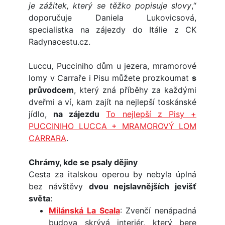
je zážitek, který se těžko popisuje slovy
,“
doporučuje Daniela Lukovicsová,
specialistka na zájezdy do Itálie z CK
Radynacestu.cz.
Luccu, Pucciniho dům u jezera, mramorové
lomy v Carraře i Pisu můžete prozkoumat
s
průvodcem
, který zná příběhy za každými
dveřmi a ví, kam zajít na nejlepší toskánské
jídlo,
na zájezdu
To nejlepší z Pisy +
PUCCINIHO LUCCA + MRAMOROVÝ LOM
CARRARA
.
Chrámy, kde se psaly dějiny
Cesta za italskou operou by nebyla úplná
bez návštěvy
dvou nejslavnějších jevišť
světa
:
Milánská La Scala
: Zvenčí nenápadná
budova skrývá interiér, který bere