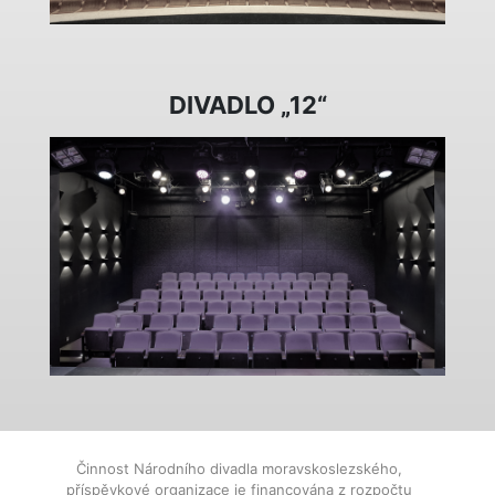
DIVADLO „12“
Činnost Národního divadla moravskoslezského,
příspěvkové organizace je financována z rozpočtu