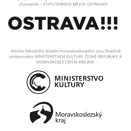
zřizovatele – STATUTARNÍHO MĚSTA OSTRAVA!!!
Aktivity Národního divadla moravskoslezského jsou finančně
podporovány MINISTERSTVEM KULTURY ČESKÉ REPUBLIKY A
MORAVSKOSLEZSKÝM KRAJEM.