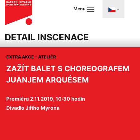
Menu
DETAIL INSCENACE
EXTRA AKCE - ATELIÉR
ZAŽÍT BALET S CHOREOGRAFEM
JUANJEM ARQUÉSEM
Premiéra 2.11.2019, 10:30 hodin
Divadlo Jiřího Myrona