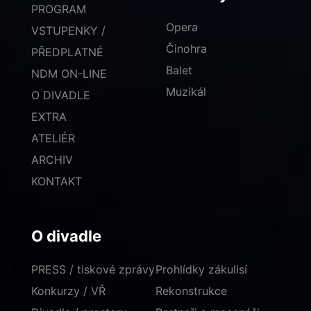
PROGRAM
Opera
VSTUPENKY /
Činohra
PŘEDPLATNÉ
Balet
NDM ON-LINE
Muzikál
O DIVADLE
EXTRA
ATELIÉR
ARCHIV
KONTAKT
O divadle
PRESS / tiskové zprávy
Prohlídky zákulisí
Konkurzy / VŘ
Rekonstrukce