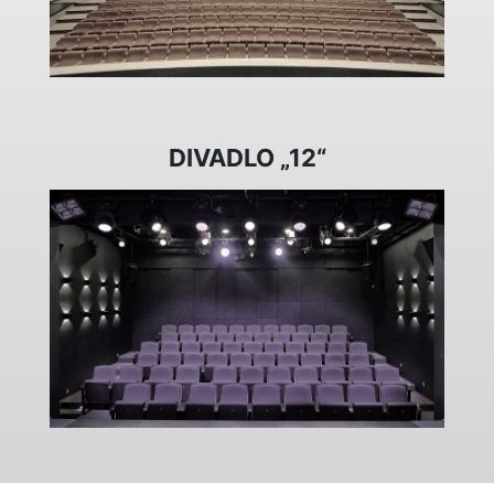
DIVADLO „12“