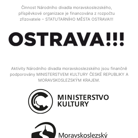
Činnost Národního divadla moravskoslezského,
příspěvkové organizace je financována z rozpočtu
zřizovatele – STATUTARNÍHO MĚSTA OSTRAVA!!!
Aktivity Národního divadla moravskoslezského jsou finančně
podporovány MINISTERSTVEM KULTURY ČESKÉ REPUBLIKY A
MORAVSKOSLEZSKÝM KRAJEM.