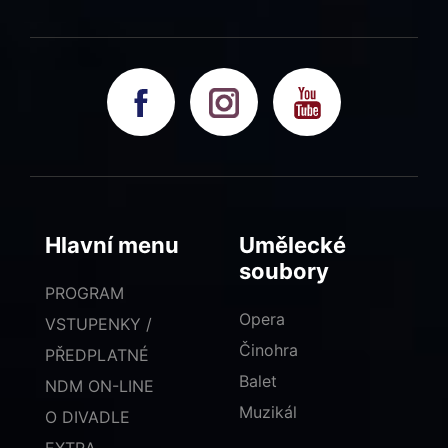
Hlavní menu
Umělecké
soubory
PROGRAM
Opera
VSTUPENKY /
Činohra
PŘEDPLATNÉ
Balet
NDM ON-LINE
Muzikál
O DIVADLE