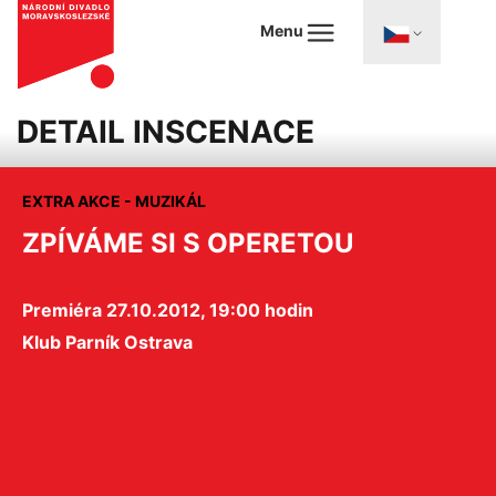
Menu
DETAIL INSCENACE
EXTRA AKCE - MUZIKÁL
ZPÍVÁME SI S OPERETOU
Premiéra 27.10.2012, 19:00 hodin
Klub Parník Ostrava