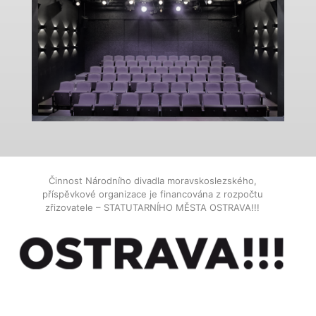
Činnost Národního divadla moravskoslezského,
příspěvkové organizace je financována z rozpočtu
zřizovatele – STATUTARNÍHO MĚSTA OSTRAVA!!!