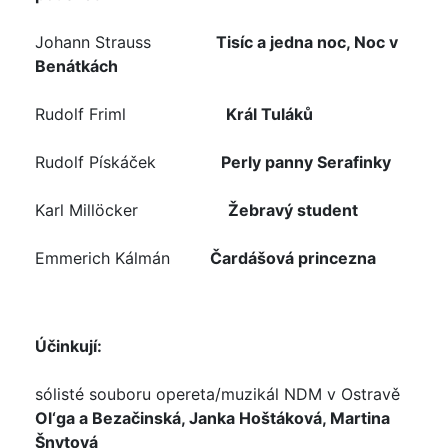
Johann Strauss
Tisíc a jedna noc, Noc v
Benátkách
Rudolf Friml
Král Tuláků
Rudolf Pískáček
Perly panny Serafinky
Karl Millöcker
Žebravý student
Emmerich Kálmán
Čardášová princezna
Účinkují:
sólisté souboru opereta/muzikál NDM v Ostravě
Ol‘ga a Bezačinská, Janka Hoštáková, Martina
Šnytová