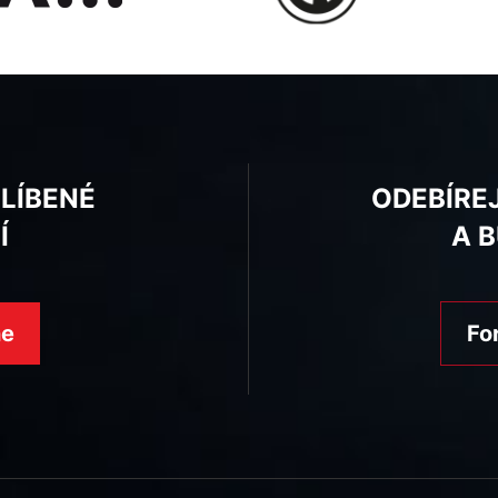
BLÍBENÉ
ODEBÍRE
Í
A 
ne
Fo