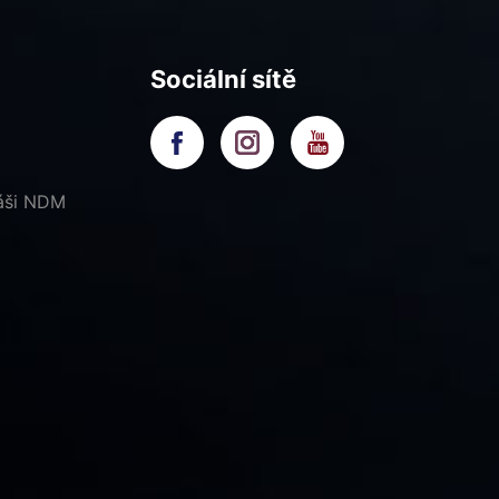
Sociální sítě
náši NDM