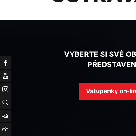
VYBERTE SI SVÉ O
Facebook
PŘEDSTAVEN
YouTube
Instagram
Vstupenky on-li
Vyhledat
Newsletter
TripAdvisor