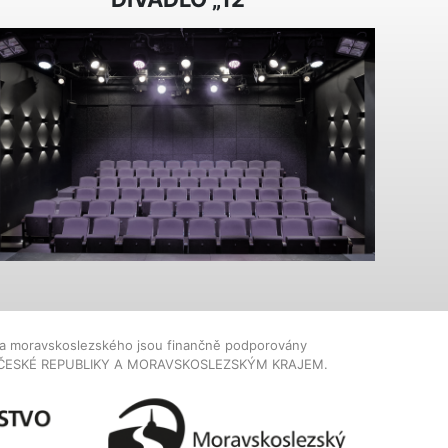
dla moravskoslezského jsou finančně podporovány
ČESKÉ REPUBLIKY A MORAVSKOSLEZSKÝM KRAJEM.