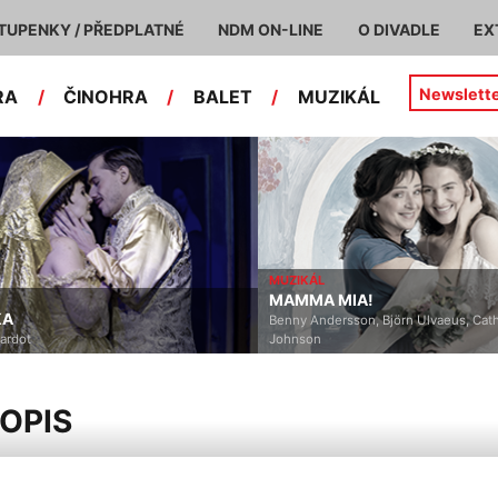
TUPENKY / PŘEDPLATNÉ
NDM ON-LINE
O DIVADLE
EX
Newslett
RA
/
ČINOHRA
/
BALET
/
MUZIKÁL
MUZIKÁL
MAMMA MIA!
Benny Andersson, Björn Ulvaeus, Catherine
Johnson
OPIS