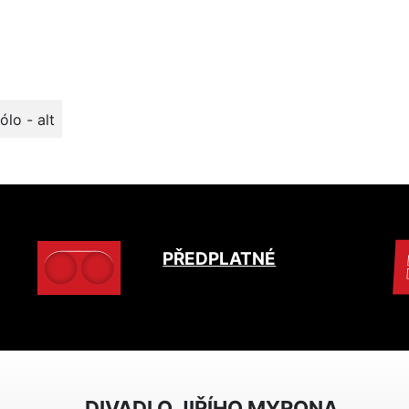
lo - alt
PŘEDPLATNÉ
DIVADLO JIŘÍHO MYRONA