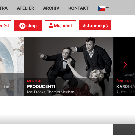
TRA
ATELIÉR
ARCHIV
KONTAKT
er
shop
Můj účet
Vstupenky
MUZIKÁL
ČINOHRA
PRODUCENTI
KARDINÁLNÍ CHYBA
Mel Brooks, Thomas Meehan
Alistair Beaton, Dietmar Ja