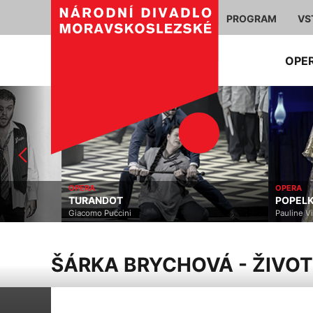
PROGRAM
VS
OPE
OPERA
OPERA
TURANDOT
POPELKA
Giacomo Puccini
Pauline Viardot
ŠÁRKA BRYCHOVÁ - ŽIVOT