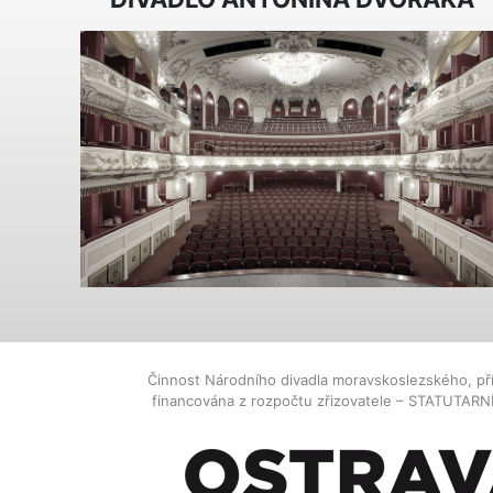
Činnost Národního divadla moravskoslezského, př
financována z rozpočtu zřizovatele – STATUTAR