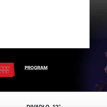
PROGRAM
DIVADLO „12“