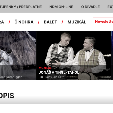
TUPENKY / PŘEDPLATNÉ
NDM ON-LINE
O DIVADLE
EX
Newslett
RA
/
ČINOHRA
/
BALET
/
MUZIKÁL
L
OPERA
 A TINGL-TANGL
POPELKA
, Jiří Šlitr
Pauline Viardot
OPIS