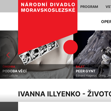
PROGRAM
VS
OPE
BALET
MUZIKÁ
PEER GYNT
JONÁŠ
Edvard Hagerup Grieg, Jeroen Verbruggen
Jiří Suchý
IVANNA ILLYENKO - ŽIVOT