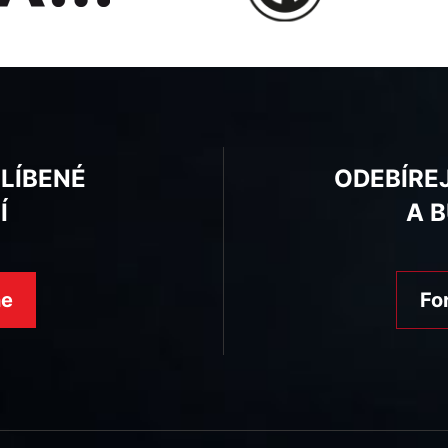
BLÍBENÉ
ODEBÍRE
Í
A 
ne
Fo