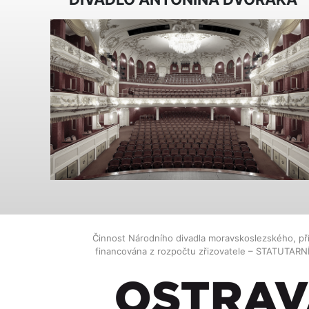
Činnost Národního divadla moravskoslezského, př
financována z rozpočtu zřizovatele – STATUTAR