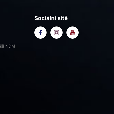
Sociální sítě
náši NDM