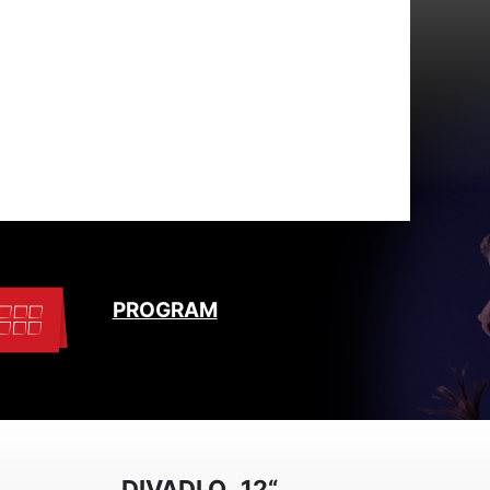
PROGRAM
DIVADLO „12“