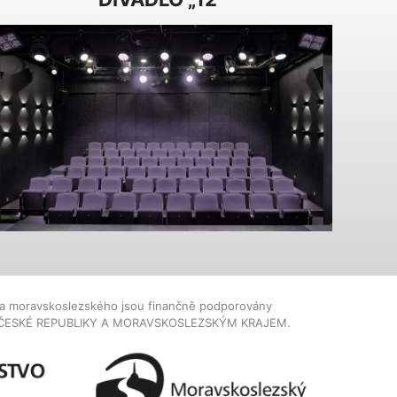
dla moravskoslezského jsou finančně podporovány
ČESKÉ REPUBLIKY A MORAVSKOSLEZSKÝM KRAJEM.