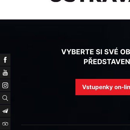
VYBERTE SI SVÉ O
Facebook
PŘEDSTAVEN
YouTube
Instagram
Vstupenky on-li
Vyhledat
Newsletter
TripAdvisor