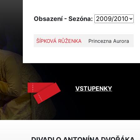
Obsazení - Sezóna:
ŠÍPKOVÁ RŮŽENKA
Princezna Aurora
VSTUPENKY
DIVADLO ANTONÍNA DVOŘÁKA