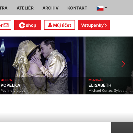
TRA
ATELIÉR
ARCHIV
KONTAKT
er
shop
Můj účet
Vstupenky
ČINOHRA
MUZIKÁL
GOLDON
ELISABETH
DVOU P
Michael Kunze, Sylvester Levay
Tomáš Sv