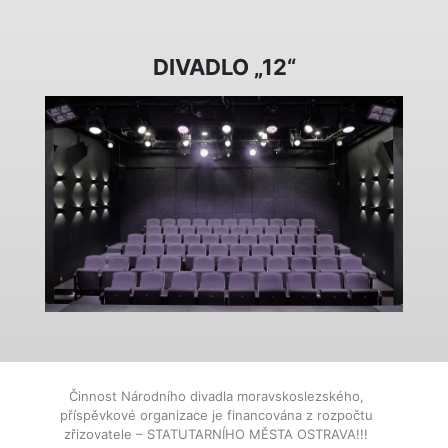
DIVADLO „12“
Činnost Národního divadla moravskoslezského,
příspěvkové organizace je financována z rozpočtu
zřizovatele – STATUTARNÍHO MĚSTA OSTRAVA!!!