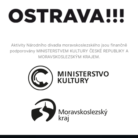
Aktivity Národního divadla moravskoslezského jsou finančně
podporovány MINISTERSTVEM KULTURY ČESKÉ REPUBLIKY A
MORAVSKOSLEZSKÝM KRAJEM.