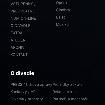
Opera
VSTUPENKY /
Činohra
PŘEDPLATNÉ
Balet
NDM ON-LINE
Muzikál
O DIVADLE
EXTRA
ATELIÉR
ARCHIV
KONTAKT
O divadle
PRESS / tiskové zprávy
Prohlídky zákulisí
Konkurzy / VŘ
Rekonstrukce
Divadla / prostory
Partneři a mecenáši