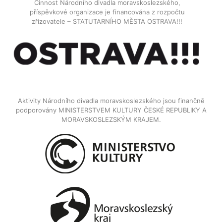
Činnost Národního divadla moravskoslezského,
příspěvkové organizace je financována z rozpočtu
zřizovatele – STATUTARNÍHO MĚSTA OSTRAVA!!!
Aktivity Národního divadla moravskoslezského jsou finančně
podporovány MINISTERSTVEM KULTURY ČESKÉ REPUBLIKY A
MORAVSKOSLEZSKÝM KRAJEM.