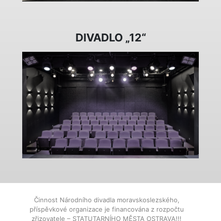
DIVADLO „12“
Činnost Národního divadla moravskoslezského,
příspěvkové organizace je financována z rozpočtu
zřizovatele – STATUTARNÍHO MĚSTA OSTRAVA!!!