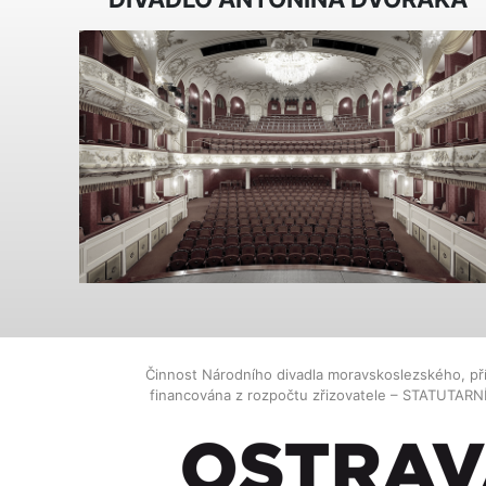
Činnost Národního divadla moravskoslezského, př
financována z rozpočtu zřizovatele – STATUTAR