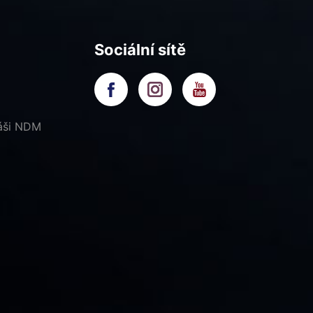
Sociální sítě
náši NDM