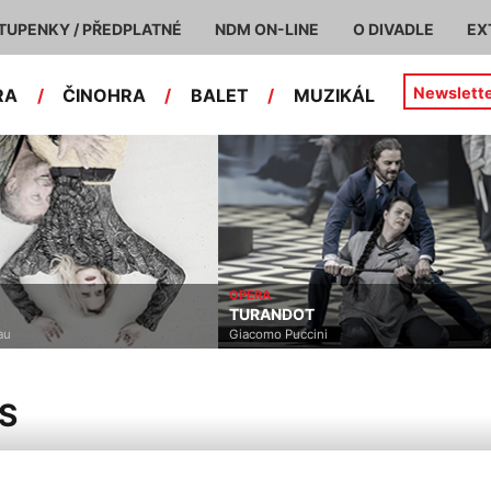
TUPENKY / PŘEDPLATNÉ
NDM ON-LINE
O DIVADLE
EX
Newslett
RA
/
ČINOHRA
/
BALET
/
MUZIKÁL
OPERA
TURANDOT
Giacomo Puccini
S