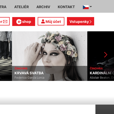
TRA
ATELIÉR
ARCHIV
KONTAKT
er
shop
Můj účet
Vstupenky
ČINOHRA
ČINOHRA
KRVAVÁ SVATBA
KARDINÁLNÍ CHYBA
Federico García Lorca
Alistair Beaton, Dietmar Ja