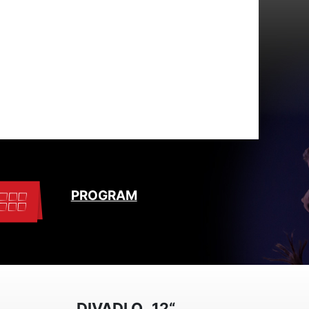
PROGRAM
DIVADLO „12“