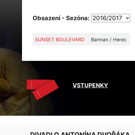
Obsazení - Sezóna:
SUNSET BOULEVARD
Barman / Herec
VSTUPENKY
DIVADLO ANTONÍNA DVOŘÁKA