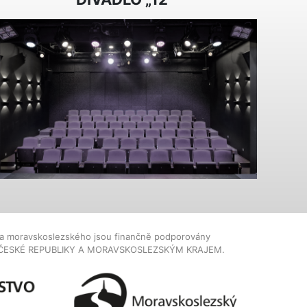
dla moravskoslezského jsou finančně podporovány
ČESKÉ REPUBLIKY A MORAVSKOSLEZSKÝM KRAJEM.