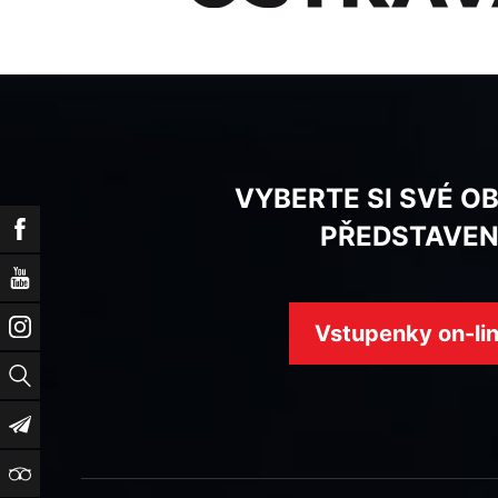
VYBERTE SI SVÉ O
Facebook
PŘEDSTAVEN
YouTube
Instagram
Vstupenky on-li
Vyhledat
Newsletter
TripAdvisor