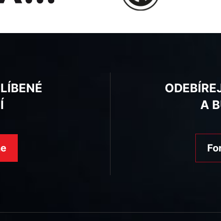
BLÍBENÉ
ODEBÍRE
Í
A 
ne
Fo