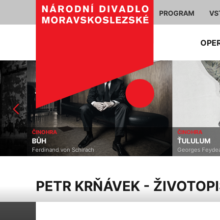
PROGRAM
VS
OPE
ČINOHRA
ČINOHRA
BŮH
ŤULULUM
Ferdinand von Schirach
Georges Feydeau
PETR KRŇÁVEK - ŽIVOTOPI