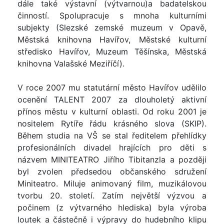
dále také výstavní (výtvarnou)a badatelskou
činností. Spolupracuje s mnoha kulturními
subjekty (Slezské zemské muzeum v Opavě,
Městská knihovna Havířov, Městské kulturní
středisko Havířov, Muzeum Těšínska, Městská
knihovna Valašské Meziříčí).
V roce 2007 mu statutární město Havířov udělilo
ocenění TALENT 2007 za dlouholetý aktivní
přínos městu v kulturní oblasti. Od roku 2001 je
nositelem Rytíře řádu krásného slova (SKIP).
Během studia na VŠ se stal ředitelem přehlídky
profesionálních divadel hrajících pro děti s
názvem MINITEATRO Jiřího Tibitanzla a později
byl zvolen předsedou občanského sdružení
Miniteatro. Miluje animovaný film, muzikálovou
tvorbu 20. století. Zatím největší výzvou a
počinem (z výtvarného hlediska) byla výroba
loutek a částečně i výpravy do hudebního klipu