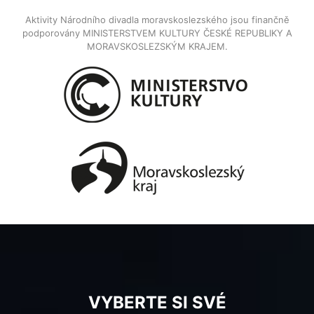
Aktivity Národního divadla moravskoslezského jsou finančně
podporovány MINISTERSTVEM KULTURY ČESKÉ REPUBLIKY A
MORAVSKOSLEZSKÝM KRAJEM.
VYBERTE SI SVÉ