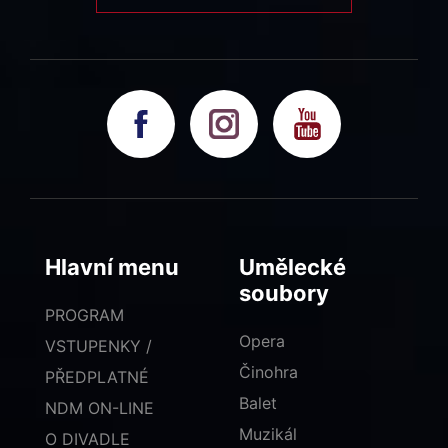
Hlavní menu
Umělecké
soubory
PROGRAM
Opera
VSTUPENKY /
Činohra
PŘEDPLATNÉ
Balet
NDM ON-LINE
Muzikál
O DIVADLE