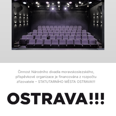
Činnost Národního divadla moravskoslezského,
příspěvkové organizace je financována z rozpočtu
zřizovatele – STATUTARNÍHO MĚSTA OSTRAVA!!!