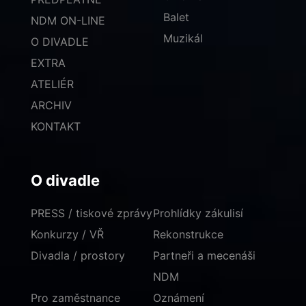
Balet
NDM ON-LINE
Muzikál
O DIVADLE
EXTRA
ATELIÉR
ARCHIV
KONTAKT
O divadle
PRESS / tiskové zprávy
Prohlídky zákulisí
Konkurzy / VŘ
Rekonstrukce
Divadla / prostory
Partneři a mecenáši
NDM
Pro zaměstnance
Oznámení