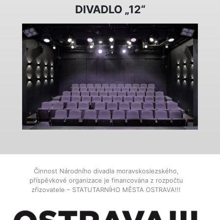
DIVADLO „12“
Činnost Národního divadla moravskoslezského,
příspěvkové organizace je financována z rozpočtu
zřizovatele – STATUTARNÍHO MĚSTA OSTRAVA!!!