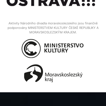
Aktivity Národního divadla moravskoslezského jsou finančně
podporovány MINISTERSTVEM KULTURY ČESKÉ REPUBLIKY A
MORAVSKOSLEZSKÝM KRAJEM.