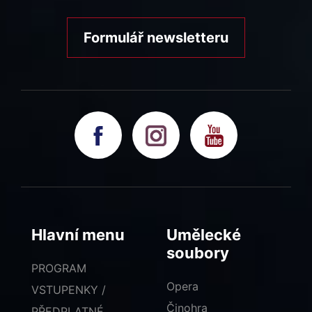
Formulář newsletteru
Hlavní menu
Umělecké
soubory
PROGRAM
Opera
VSTUPENKY /
Činohra
PŘEDPLATNÉ