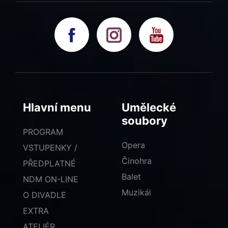
Hlavní menu
Umělecké
soubory
PROGRAM
Opera
VSTUPENKY /
Činohra
PŘEDPLATNÉ
Balet
NDM ON-LINE
Muzikál
O DIVADLE
EXTRA
ATELIÉR