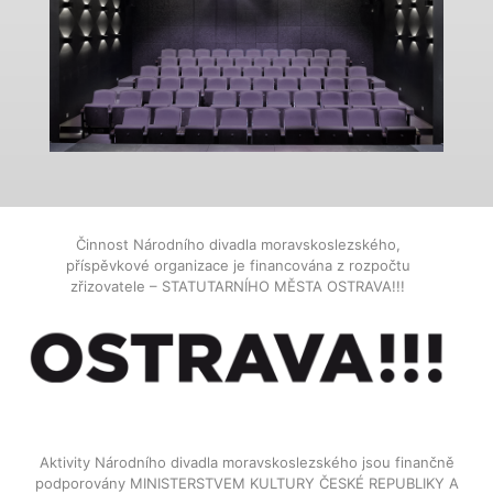
Činnost Národního divadla moravskoslezského,
příspěvkové organizace je financována z rozpočtu
zřizovatele – STATUTARNÍHO MĚSTA OSTRAVA!!!
Aktivity Národního divadla moravskoslezského jsou finančně
podporovány MINISTERSTVEM KULTURY ČESKÉ REPUBLIKY A