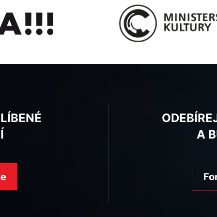
BLÍBENÉ
ODEBÍRE
Í
A 
ne
Fo