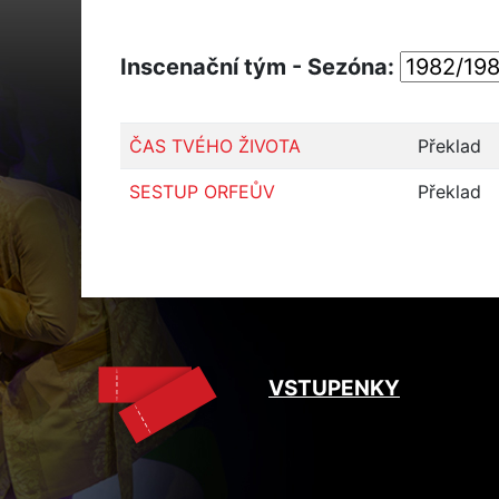
Inscenační tým - Sezóna:
ČAS TVÉHO ŽIVOTA
Překlad
SESTUP ORFEŮV
Překlad
VSTUPENKY