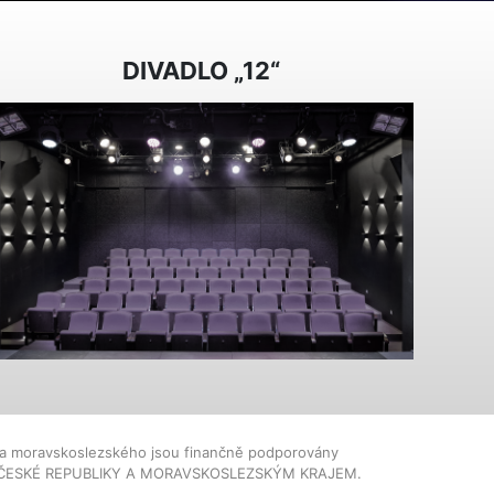
DIVADLO „12“
dla moravskoslezského jsou finančně podporovány
ČESKÉ REPUBLIKY A MORAVSKOSLEZSKÝM KRAJEM.