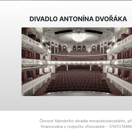
DIVADLO ANTONÍNA DVOŘÁKA
Činnost Národního divadla moravskoslezského, př
financována z rozpočtu zřizovatele – STATUTAR