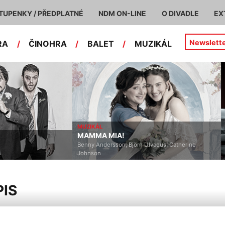
TUPENKY / PŘEDPLATNÉ
NDM ON-LINE
O DIVADLE
EX
Newslett
RA
/
ČINOHRA
/
BALET
/
MUZIKÁL
MUZIKÁL
MAMMA MIA!
Benny Andersson, Björn Ulvaeus, Catherine
Johnson
IS