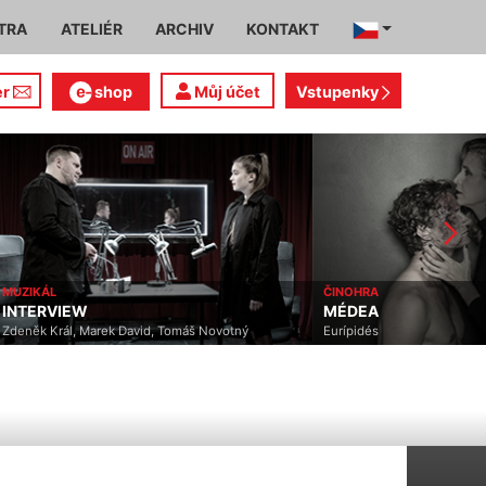
TRA
ATELIÉR
ARCHIV
KONTAKT
er
shop
Můj účet
Vstupenky
MUZIKÁL
ČINOHRA
INTERVIEW
MÉDEA
Zdeněk Král, Marek David, Tomáš Novotný
Eurípidés