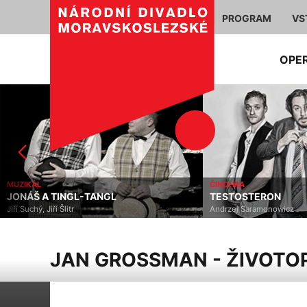
PROGRAM
VS
OPE
MUZIKÁL
ČINOHRA
JONÁŠ A TINGL-TANGL
TESTOSTERON
Jiří Suchý, Jiří Šlitr
Andrzej Saramonowicz
JAN GROSSMAN - ŽIVOTOP