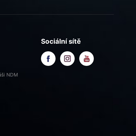
Sociální sítě
náši NDM