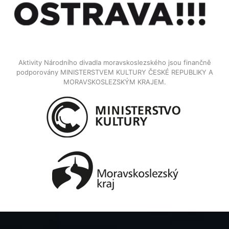
Aktivity Národního divadla moravskoslezského jsou finančně
podporovány MINISTERSTVEM KULTURY ČESKÉ REPUBLIKY A
MORAVSKOSLEZSKÝM KRAJEM.