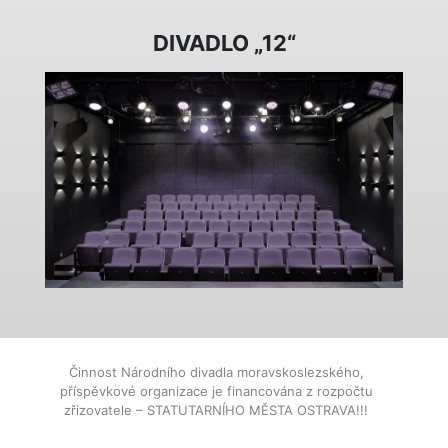
DIVADLO „12“
Činnost Národního divadla moravskoslezského,
příspěvkové organizace je financována z rozpočtu
zřizovatele – STATUTARNÍHO MĚSTA OSTRAVA!!!