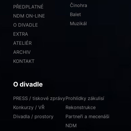
Činohra
PŘEDPLATNÉ
Balet
NDM ON-LINE
Muzikál
O DIVADLE
EXTRA
ATELIÉR
ARCHIV
KONTAKT
O divadle
PRESS / tiskové zprávy
Prohlídky zákulisí
Konkurzy / VŘ
Rekonstrukce
Divadla / prostory
Partneři a mecenáši
NDM