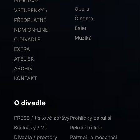
PROGRAM
Opera
VSTUPENKY /
Činohra
PŘEDPLATNÉ
Balet
NDM ON-LINE
Muzikál
O DIVADLE
EXTRA
ATELIÉR
ARCHIV
KONTAKT
O divadle
PRESS / tiskové zprávy
Prohlídky zákulisí
Konkurzy / VŘ
Rekonstrukce
Divadla / prostory
Partneři a mecenáši