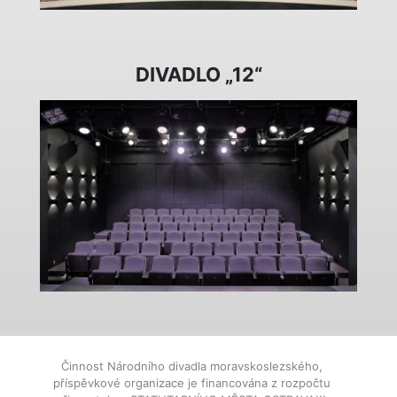
DIVADLO „12“
Činnost Národního divadla moravskoslezského,
příspěvkové organizace je financována z rozpočtu