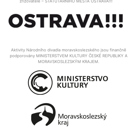
zřizovatele – STATUTARNÍHO MĚSTA OSTRAVA!!!
Aktivity Národního divadla moravskoslezského jsou finančně
podporovány MINISTERSTVEM KULTURY ČESKÉ REPUBLIKY A
MORAVSKOSLEZSKÝM KRAJEM.