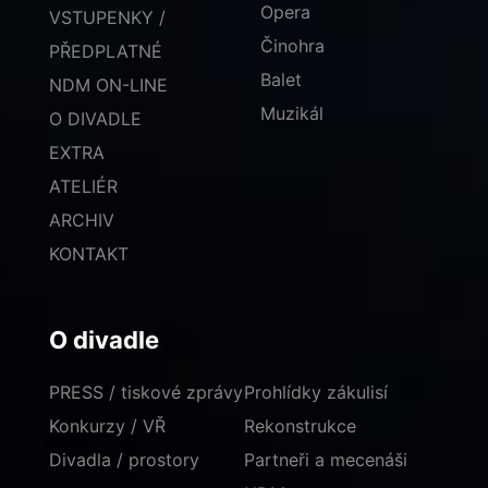
Opera
VSTUPENKY /
Činohra
PŘEDPLATNÉ
Balet
NDM ON-LINE
Muzikál
O DIVADLE
EXTRA
ATELIÉR
ARCHIV
KONTAKT
O divadle
PRESS / tiskové zprávy
Prohlídky zákulisí
Konkurzy / VŘ
Rekonstrukce
Divadla / prostory
Partneři a mecenáši