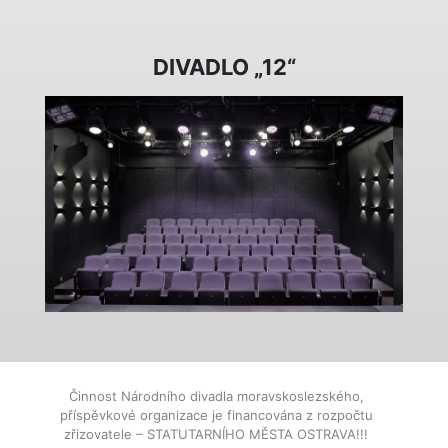
DIVADLO „12“
Činnost Národního divadla moravskoslezského,
příspěvkové organizace je financována z rozpočtu
zřizovatele – STATUTARNÍHO MĚSTA OSTRAVA!!!