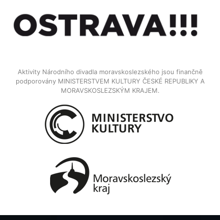
Aktivity Národního divadla moravskoslezského jsou finančně
podporovány MINISTERSTVEM KULTURY ČESKÉ REPUBLIKY A
MORAVSKOSLEZSKÝM KRAJEM.